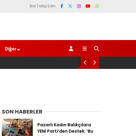
Bizi Takip Edin
Diğer
için umudumuzun fidesi olmuştur”
YENİ
SON HABERLER
Pazarlı Kadın Balıkçılara
YENİ Parti’den Destek: ‘Bu