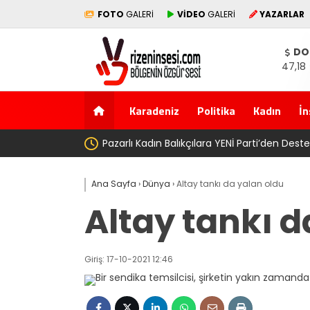
FOTO
GALERİ
VİDEO
GALERİ
YAZARLAR
DO
47,18
Karadeniz
Politika
Kadın
İn
’
AV. Sü
Ana Sayfa
›
Dünya
›
Altay tankı da yalan oldu
Altay tankı d
Giriş: 17-10-2021 12:46