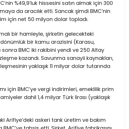
’nin %49,9’luk hissesini satın almak için 300
şmaya da aracılık etti. Sancak şimdi BMC’nin
im için net 50 milyon dolar topladı.
lı bir hamleyle, şirketin gelecekteki
 dönümlük bir kamu arazisini (Karasu,
 sonra BMC iki rakibini yendi ve 250 Altay
r sözleşme kazandı. Savunma sanayii kaynakları,
zleşmesinin yaklaşık 11 milyar dolar tutarında
 için BMC’ye vergi indirimleri, emeklilik prim
amiyeler dahil 1,4 milyar Türk lirası (yaklaşık
i Arifiye’deki askeri tank üretim ve bakım
BMC’ye tahsis etti. Şirket, Arifiye fabrikasını