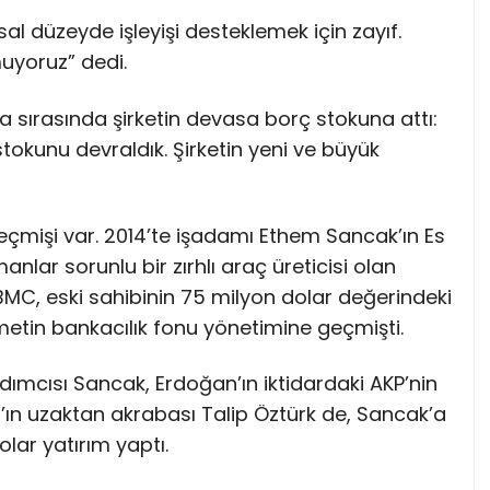
umsal düzeyde işleyişi desteklemek için zayıf.
uyoruz” dedi.
a sırasında şirketin devasa borç stokuna attı:
stokunu devraldık. Şirketin yeni ve büyük
 geçmişi var. 2014’te işadamı Ethem Sancak’ın Es
anlar sorunlu bir zırhlı araç üreticisi olan
BMC, eski sahibinin 75 milyon dolar değerindeki
tin bankacılık fonu yönetimine geçmişti.
ımcısı Sancak, Erdoğan’ın iktidardaki AKP’nin
n’ın uzaktan akrabası Talip Öztürk de, Sancak’a
lar yatırım yaptı.