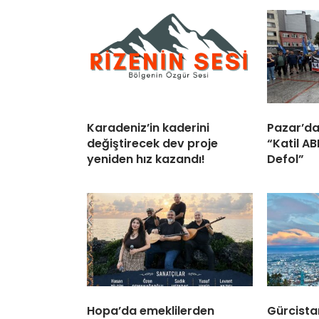
Karadeniz’in kaderini
Pazar’da
değiştirecek dev proje
“Katil A
yeniden hız kazandı!
Defol”
Hopa’da emeklilerden
Gürcista