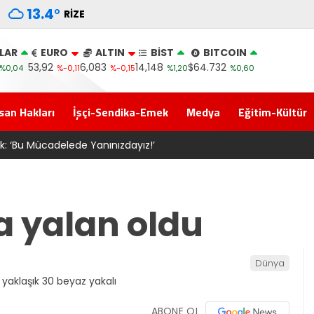
13.4
°
RIZE
LAR
EURO
ALTIN
BİST
BITCOIN
53,92
6,083
14,148
$64.732
%0,04
%-0,11
%-0,15
%1,20
%0,60
san Hakları
İşçi-Sendika-Emek
Medya
Eğitim-Kültür
zen “Meclis’e gelen Çerçeve Yasa Türkiye’de yeni bir başlangıç 
a yalan oldu
Dünya
ABONE OL