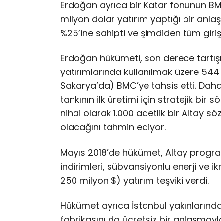
Erdoğan ayrıca bir Katar fonunun BMC
milyon dolar yatırım yaptığı bir anla
%25’ine sahipti ve şimdiden tüm giriş
Erdoğan hükümeti, son derece tartışma
yatırımlarında kullanılmak üzere 544
Sakarya’da) BMC’ye tahsis etti. Daha
tankının ilk üretimi için stratejik bi
nihai olarak 1.000 adetlik bir Altay sö
olacağını tahmin ediyor.
Mayıs 2018’de hükümet, Altay programı
indirimleri, sübvansiyonlu enerji ve ikr
250 milyon $) yatırım teşviki verdi.
Hükümet ayrıca İstanbul yakınlarındak
fabrikasını da ücretsiz bir anlaşmayla 