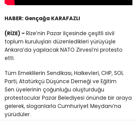
HABER: Gençağa KARAFAZLI
(RİZE) –
Rize’nin Pazar ilçesinde çeşitli sivil
toplum kuruluşları düzenledikleri yürüyüşle
Ankara’da yapılacak NATO Zirvesi’ni protesto
etti.
Tüm Emeklilerin Sendikası, Halkevleri, CHP, SOL
Parti, Atatürkçü Düşünce Derneği ve Eğitim
Sen üyelerinin çoğunluğu oluşturduğu
protestocular Pazar Belediyesi önünde bir araya
gelerek, sloganlarla Cumhuriyet Meydanı’na
yürüdüler.
CHP Pazar İlçe Başkanı Ömer Hocaoğlu, burada