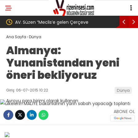
s’e gelen Çerçeve
YENİ Parti’den Erdoğan’ın Memleket
ni bir başlangıç için
Gövde Gösterisi: Üç İlçede Peş Peş
Ana Sayfa
›
Dünya
Almanya:
si olmuştur”
Yunanistandan yeni
öneri bekliyoruz
Giriş: 06-07-2015 10:22
Dünya
ABONE OL