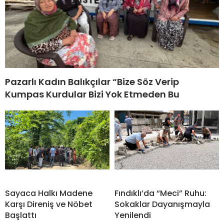
Pazarlı Kadın Balıkçılar “Bize Söz Verip
Kumpas Kurdular Bizi Yok Etmeden Bu
Sayaca Halkı Madene
Fındıklı’da “Meci” Ruhu:
Karşı Direniş ve Nöbet
Sokaklar Dayanışmayla
Başlattı
Yenilendi