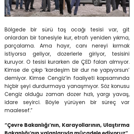
Bölgede bir sürü taş ocağı tesisi var, git
onlardan bir tanesiyle kur, etrafı yeniden yıkma,
parçalama. Ama hayır, canı nereyi kırmak
istiyorsa geliyor, dozerlerle giriyor, tesisini
kuruyor. O tesisi kurarken de ÇED falan almıyor.
Kimse de çıkıp ‘kardeşim bir dur ne yapıyorsun’
demiyor. Kimse Cengiz’in faaliyeti kapsamında
hiçbir şeyi durdurmaya yanaşmıyor. Söz konusu
Cengiz olduğu zaman dozer hızlı, yargı yavaş,
idare seyirci. Böyle yürüyen bir süreç var
maalesef.”
“Çevre Bakanlığı’nın, Karayollarının, Ulaştırma
Bakanlığı’nın yalanlarıyla mücadele ediyoruz”