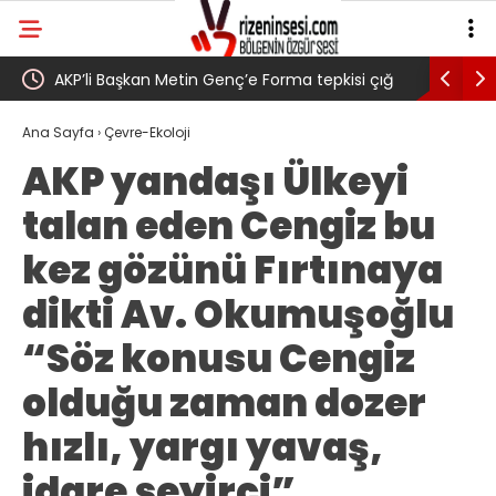
i Başkan Metin Genç’e Forma tepkisi çığ
Salah transferi sonras
Dilek Ilgın Ela adlı yurttaş ise ” Genç,
belediye başkanına ‘Ki
Ana Sayfa
›
Çevre-Ekoloji
AKP yandaşı Ülkeyi
de babasının toprağını satarak
talan eden Cengiz bu
onspor 6.661 forma almış” dedi
kez gözünü Fırtınaya
dikti Av. Okumuşoğlu
“Söz konusu Cengiz
olduğu zaman dozer
hızlı, yargı yavaş,
idare seyirci”