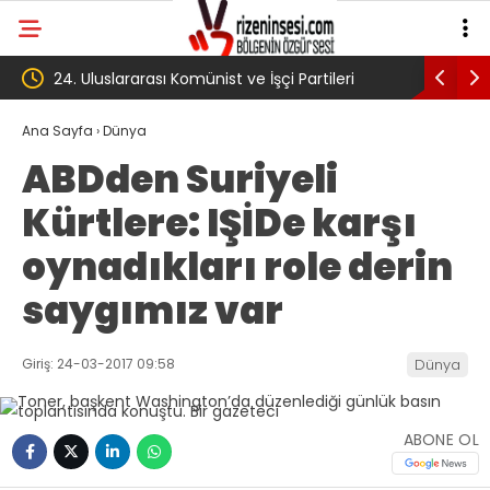
st ve İşçi Partileri
‘Çerçeve yasa’ kanun teklifi Adalet
başladı
Komisyonu’ndan geçti
Ana Sayfa
›
Dünya
ABDden Suriyeli
Kürtlere: IŞİDe karşı
oynadıkları role derin
saygımız var
Giriş: 24-03-2017 09:58
Dünya
ABONE OL