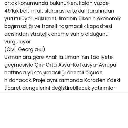
ortak konumunda bulunurken, kalan yüzde
49’luk bölüm uluslararası ortaklar tarafından
yürütülüyor. Hükümet, limanın ülkenin ekonomik
bağımsızlığı ve transit taşımacılık kapasitesi
açısından stratejik öneme sahip olduğunu
vurguluyor.
(Civil Georgia⁠￼)
Uzmanlara göre Anaklia Limanı’nın faaliyete
geçmesiyle Çin-Orta Asya-Kafkasya-Avrupa
hattında yük taşımacılığı önemli ölçüde
hızlanacak. Proje aynı zamanda Karadeniz’deki
ticaret dengelerini değiştirebilecek yatırımlar
arasında gösteriliyor.
Yıllardır siyasi ve hukuki tartışmalar nedeniyle
defalarca duran proje, son dönemde yeniden
gündeme gelirken Gürcistan yönetimi inşaat
çalışmalarının kararlılıkla sürdürüleceğini