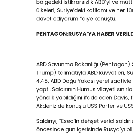
bölgedeki istikrarsızlık ABD’yi ve mü
ülkeleri, Suriye’deki katliamı ve her 
davet ediyorum “diye konuştu.
PENTAGON:RUSYA’YA HABER VERİLD
ABD Savunma Bakanlığı (Pentagon) S
Trump) talimatıyla ABD kuvvetleri, Su
4.45, ABD Doğu Yakası yerel saatiyle 8
yaptı. Saldırının Humus vilayeti sını
yönelik yapıldığını ifade eden Davis,
Akdeniz’de konuşlu USS Porter ve USS R
Saldırıyı, “Esed’in dehşet verici saldır
öncesinde gün içerisinde Rusya’yı bilg