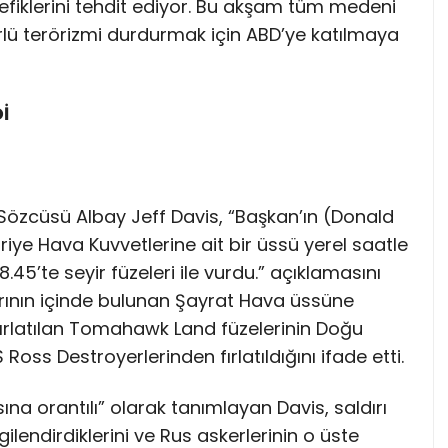
ttefiklerini tehdit ediyor. Bu akşam tüm medeni
türlü terörizmi durdurmak için ABD’ye katılmaya
İ
özcüsü Albay Jeff Davis, “Başkan’ın (Donald
riye Hava Kuvvetlerine ait bir üssü yerel saatle
.45’te seyir füzeleri ile vurdu.” açıklamasını
rlarının içinde bulunan Şayrat Hava üssüne
 fırlatılan Tomahawk Land füzelerinin Doğu
oss Destroyerlerinden fırlatıldığını ifade etti.
ısına orantılı” olarak tanımlayan Davis, saldırı
ilendirdiklerini ve Rus askerlerinin o üste