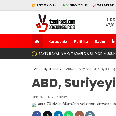
FOTO
GALERİ
VİDEO
GALERİ
YAZARLAR
DO
47,18
Karadeniz
Politika
Kadın
İn
Ana Sayfa
›
Dünya
›
ABD, Suriyeyi vurdu Dünya karışt
ABD, Suriyey
Giriş: 07-04-2017 10:02