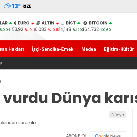
13
°
RIZE
LAR
EURO
ALTIN
BİST
BITCOIN
53,92
6,083
14,148
$64.732
%0,04
%-0,11
%-0,15
%1,20
%0,60
san Hakları
İşçi-Sendika-Emek
Medya
Eğitim-Kültür
Yeni Parti İktidar Yolculuğuna Erdoğan’ın Memleketi Rize’
ı
i vurdu Dünya karı
Dünya
ABONE OL