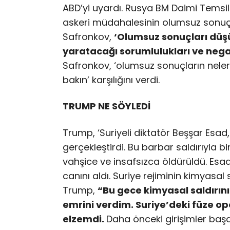
ABD’yi uyardı. Rusya BM Daimi Temsilc
askeri müdahalesinin olumsuz sonuçla
Safronkov,
‘Olumsuz sonuçları düş
yaratacağı sorumlulukları ve neg
Safronkov, ‘olumsuz sonuçların neler 
bakın’ karşılığını verdi.
TRUMP NE SÖYLEDİ
Trump, ‘Suriyeli diktatör Beşşar Esad,
gerçekleştirdi. Bu barbar saldırıyla 
vahşice ve insafsızca öldürüldü. Es
canını aldı. Suriye rejiminin kimyasal 
Trump,
“Bu gece kimyasal saldırının
emrini verdim. Suriye’deki füze op
elzemdi.
Daha önceki girişimler başa