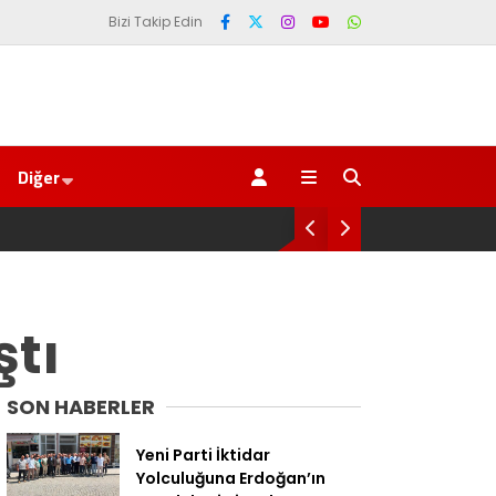
Bizi Takip Edin
Diğer
den Başladı
ştı
SON HABERLER
Yeni Parti İktidar
Yolculuğuna Erdoğan’ın