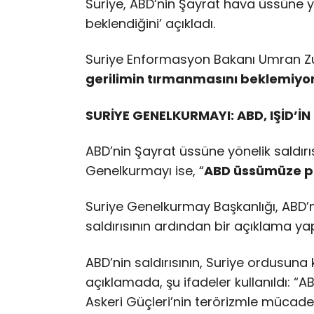
Suriye, ABD’nin Şayrat hava üssüne yön
beklendiğini’ açıkladı.
Suriye Enformasyon Bakanı Umran Zu
gerilimin tırmanmasını beklemiyo
SURİYE GENELKURMAYI: ABD, IŞİD’İN
ABD’nin Şayrat üssüne yönelik saldır
Genelkurmayı ise, “
ABD üssümüze pe
Suriye Genelkurmay Başkanlığı, ABD’
saldırısının ardından bir açıklama yap
ABD’nin saldırısının, Suriye ordusuna k
açıklamada, şu ifadeler kullanıldı: “ABD
Askeri Güçleri’nin terörizmle mücade