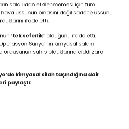
ların saldırıdan etkilenmemesi için tüm
is, hava üssünün binasını değil sadece üssünü
duklarını ifade etti.
nunun
‘tek seferlik’
olduğunu ifade etti.
perasyon Suriye’nin kimyasal saldırı
ye ordusunun sahip olduklarına ciddi zarar
ye’de kimyasal silah taşındığına dair
ri paylaştı: