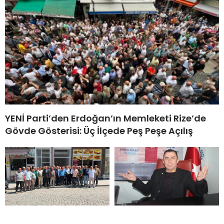
YENİ Parti’den Erdoğan’ın Memleketi Rize’de
Gövde Gösterisi: Üç İlçede Peş Peşe Açılış