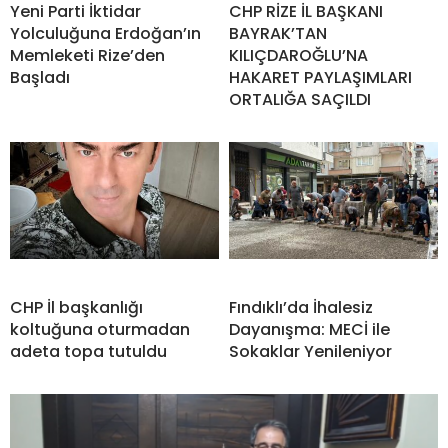
Yeni Parti İktidar
CHP RİZE İL BAŞKANI
Yolculuğuna Erdoğan’ın
BAYRAK’TAN
Memleketi Rize’den
KILIÇDAROĞLU’NA
Başladı
HAKARET PAYLAŞIMLARI
ORTALIĞA SAÇILDI
CHP İl başkanlığı
Fındıklı’da İhalesiz
koltuğuna oturmadan
Dayanışma: MECİ ile
adeta topa tutuldu
Sokaklar Yenileniyor