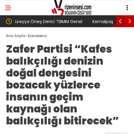
nel
Kemalpaşa’da Festival Değil, Mücadele
24. Ulusla
Buluşması
toplantıs
Ana Sayfa
›
Karadeniz
Zafer Partisi “Kafes
balıkçılığı denizin
doğal dengesini
bozacak yüzlerce
insanın geçim
kaynağı olan
balıkçılığı bitirecek”