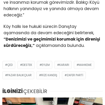
ve insanımızı korumak görevimizdir. Balıkçı Köyü
halkının yanındayız ve yanında olmaya devam
edeceğiz.”
Köy halkı ise hukuki sürecin Danıştay
aşamasında da devam edeceğini belirterek,
“Denizimizi ve geçimimizi korumak için direnişi
sürdüreceğiz,”
açıklamasında bulundu.
ÇED
DESTEK
EYLEM
KARARI
MAHKEME
PAZAR BALIKÇILAR
RIZE KANDIŞ
ZAFER PARTI
İLGİNİZİ
ÇEKEBİLİR