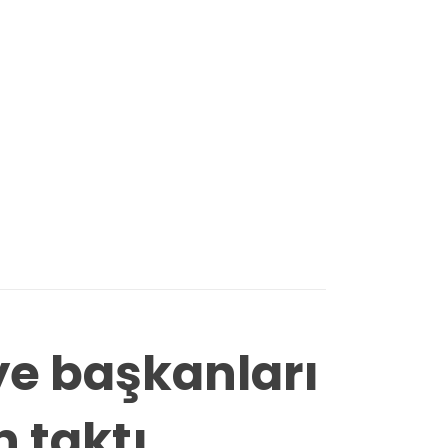
ye başkanları
n taktı