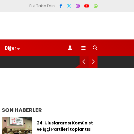
Bizi Takip Edin
Diğer
AKP’li Başkan Metin Ge
Trabzonspor 6.661 fo
SON HABERLER
24. Uluslararası Komünist
ve İşçi Partileri toplantısı