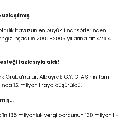
 uzlaşılmış
ar­lık ha­vu­zun en bü­yük fi­nan­sör­le­rin­den
­giz İn­şa­at’­ın 2005-2009 yıl­la­rı­na ait 424.4
te­ği fazlasıyla al­dı!
­rak Gru­bu­’na ait Al­bay­rak G.Y. O. A.Ş’­nin tam
lında 1.2 mil­yon li­ra­ya dü­şü­rül­dü.
nmış…
d’­in 135 mil­yon­luk ver­gi bor­cu­nun 130 mil­yon li­