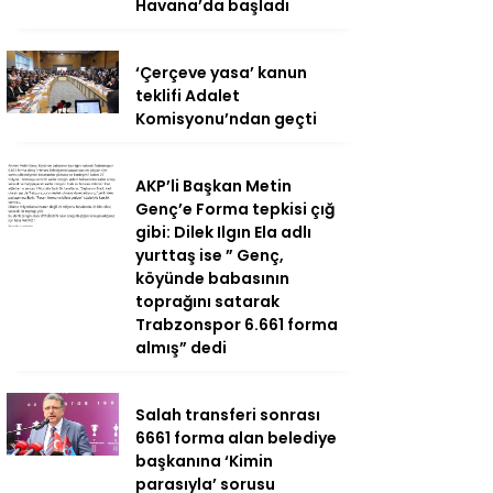
Havana’da başladı
‘Çerçeve yasa’ kanun
teklifi Adalet
Komisyonu’ndan geçti
AKP’li Başkan Metin
Genç’e Forma tepkisi çığ
gibi: Dilek Ilgın Ela adlı
yurttaş ise ” Genç,
köyünde babasının
toprağını satarak
Trabzonspor 6.661 forma
almış” dedi
Salah transferi sonrası
6661 forma alan belediye
başkanına ‘Kimin
parasıyla’ sorusu