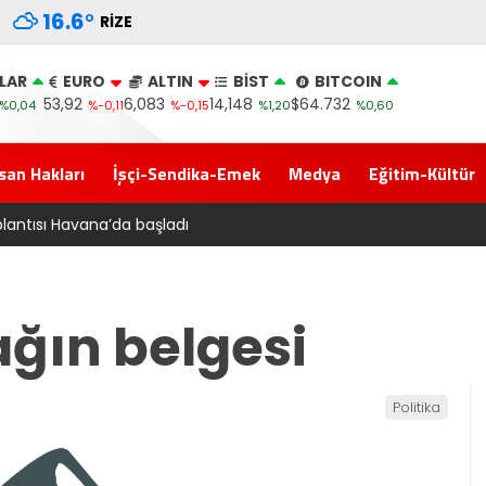
16.6
°
RIZE
LAR
EURO
ALTIN
BİST
BITCOIN
53,92
6,083
14,148
$64.732
%0,04
%-0,11
%-0,15
%1,20
%0,60
san Hakları
İşçi-Sendika-Emek
Medya
Eğitim-Kültür
lifi Adalet Komisyonu’ndan geçti
ğın belgesi
Politika