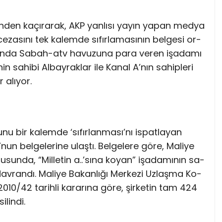
inden kaçırarak, AKP yan­lı­sı ya­yın ya­pan med­ya
 ce­za­sı­nı tek ka­lem­de sı­fır­la­ma­sı­nın bel­ge­si or­
ra­sın­da Sa­bah-atv ha­vu­zu­na pa­ra ve­ren işa­da­mı
 sa­hi­bi Al­bay­rak­lar ile Ka­nal A’­nın sa­hip­le­ri
 alı­yor.
bir ka­lem­de ‘sı­fır­lan­ma­sı­’nı is­pat­la­yan
nun bel­ge­le­ri­ne ulaş­tı. Bel­ge­le­re gö­re, Ma­li­ye
nu­sun­da, “Mil­le­tin a..’sına ko­yan” işa­da­mı­nın sa­
av­ran­dı. Ma­li­ye Ba­kan­lı­ğı Mer­ke­zi Uz­laş­ma Ko­
2010/42 ta­rih­li ka­ra­rı­na gö­re, şir­ke­tin tam 424
­lin­di.