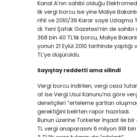
Ka­nal A’­nın sa­hi­bi ol­du­ğu Elek­tro­me­d
lik ver­gi bor­cu ise yi­ne Ma­li­ye Ba­kan
rih­li ve 2010/36 Ka­rar sa­yı­lı Uz­laş­ma T
di. Ye­ni Şa­fak Ga­ze­te­si­’nin de sa­hi
368 bin 40 TL’­lik bor­cu, Ma­li­ye Ba­kan­l
yo­nun 21 Ey­lül 2010 ta­ri­hin­de yap­tı­ğı
TL’­ye dü­şü­rül­dü.
Sayıştay reddetti ama silindi
Ver­gi bor­cu in­di­ri­len, ver­gi ce­za tu­ta
at ise Ver­gi Usul Ka­nu­nu­’na gö­re ver­gi­
de­net­çi­le­ri “er­te­le­me şart­la­rı oluş
ge­rek­ti­ği­ni be­lir­ten ra­por ha­zır­la­dı.
Bu­nun üze­ri­ne Tür­ker­ler İn­şa­at ile 
TL ver­gi ana­pa­ra­sı­nı 6 mil­yon 918 bi