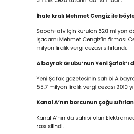
3 TL’­lik ce­za tu­ta­rı­nı da “sı­fır­la­dı”.
İhale kralı Mehmet Cengiz ile böyle
Sa­bah-atv için ku­ru­lan 620 mil­yon do­l
işadamı Meh­met Cen­gi­z’­in fir­ma­sı Cen
mil­yon li­ra­lık ver­gi ce­za­sı sı­fır­lan­dı.
Albayrak Grubu’nun Yeni Şafak’ı des­
Ye­ni Şa­fak ga­ze­te­si­nin sa­hi­bi Al­bay
55.7 mil­yon li­ra­lık ver­gi ce­za­sı 2010 yı
Kanal A’nın borcunun çoğu sıfırla
Ka­nal A’­nın da sa­hi­bi olan Elek­tro­me­
ra­sı si­lin­di.