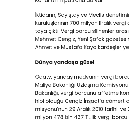
Kanal A’nın patronu da var
İk­ti­da­rın, Sayıştay ve Meclis denetim
ku­ru­luş­la­rı­nın 700 mil­yon li­ra­lık ver­gi
ta­ya çık­tı. Ver­gi bor­cu si­li­nen­ler a
Meh­met Cen­giz, Ye­ni Şa­fak ga­ze­te­si­nin
Ah­met ve Mus­ta­fa Ka­ya kar­deş­ler yer
Dünya yandaşa güzel
Odatv, yan­daş med­ya­nın ver­gi bor­cu­nu 
Ma­li­ye Ba­kan­lı­ğı Uz­laş­ma Ko­mis­yo­nu­’
Ba­kan­lı­ğı, ver­gi bor­cu­nu af­fet­me ko­
hi­bi ol­du­ğu Cen­giz İn­şa­at’­a cö­mert d
mis­yo­nu­’nun 29 Ara­lık 2010 ta­rih­li ve 
mil­yon 478 bin 437 TL’­lik ver­gi bor­cu si