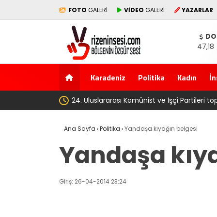
FOTO
GALERİ
VİDEO
GALERİ
YAZARLAR
DO
47,18
Karadeniz
Politika
Kadın
İn
‘Çerçeve yasa’ kanun tek
Ana Sayfa
›
Politika
›
Yandaşa kıyağın belgesi
Yandaşa kıya
Giriş: 26-04-2014 23:24