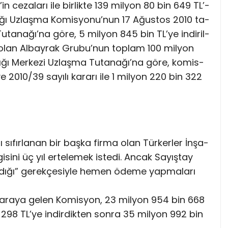
’­in ce­za­la­rı ile bir­lik­te 139 mil­yon 80 bin 649 TL’­
­lı­ğı Uz­laş­ma Ko­mis­yo­nu­’nun 17 Ağus­tos 2010 ta­
u­ta­na­ğı­’na gö­re, 5 mil­yon 845 bin TL’­ye in­di­ril­
­bi olan Al­bay­rak Gru­bu­’nun top­lam 100 mil­yon
ı­ğı Mer­ke­zi Uz­laş­ma Tu­ta­na­ğı­’na gö­re, ko­mis­
 ve 2010/39 sa­yı­lı ka­ra­rı ile 1 mil­yon 220 bin 322
­rı sı­fır­la­nan bir baş­ka fir­ma olan Tür­ker­ler İn­şa­
si­ni üç yıl er­te­le­mek is­te­di. An­cak Sa­yış­tay
­ma­dı­ğı” ge­rek­çe­siy­le he­men öde­me yap­ma­la­rı
bir ara­ya ge­len Ko­mis­yon, 23 mil­yon 954 bin 668
n 298 TL’­ye in­dir­dik­ten son­ra 35 mil­yon 992 bin