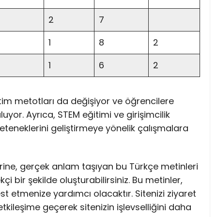
2
7
1
8
2
1
6
2
etim metotları da değişiyor ve öğrencilere
yor. Ayrıca, STEM eğitimi ve girişimcilik
eteneklerini geliştirmeye yönelik çalışmalara
rine, gerçek anlam taşıyan bu Türkçe metinleri
i bir şekilde oluşturabilirsiniz. Bu metinler,
st etmenize yardımcı olacaktır. Sitenizi ziyaret
 etkileşime geçerek sitenizin işlevselliğini daha