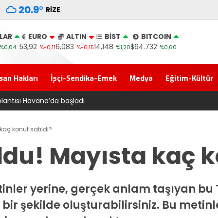
20.9
°
RIZE
LAR
EURO
ALTIN
BİST
BITCOIN
53,92
6,083
14,148
$64.732
%0,04
%-0,11
%-0,15
%1,20
%0,60
san Hakları
İşçi-Sendika-Emek
Medya
Eğitim-Kültür
i Adalet Komisyonu’ndan geçti
 kaç konut satıldı?
 oldu! Mayısta kaç k
nler yerine, gerçek anlam taşıyan bu 
ir şekilde oluşturabilirsiniz. Bu metinl