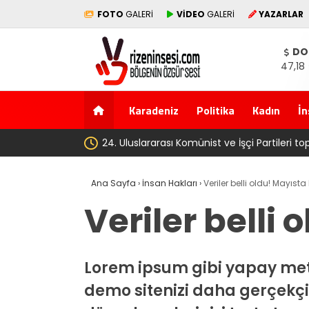
FOTO
GALERİ
VİDEO
GALERİ
YAZARLAR
DO
47,18
Karadeniz
Politika
Kadın
İn
‘Çerçeve yasa’ kanun teklif
Ana Sayfa
›
İnsan Hakları
›
Veriler belli oldu! Mayısta
Veriler belli
Lorem ipsum gibi yapay meti
demo sitenizi daha gerçekçi b