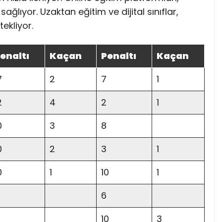
ağlıyor. Uzaktan eğitim ve dijital sınıflar,
ekliyor.
enaltı
Kaçan
Penaltı
Kaçan
7
2
7
1
2
4
2
1
0
3
8
0
2
3
1
0
1
10
1
6
10
3