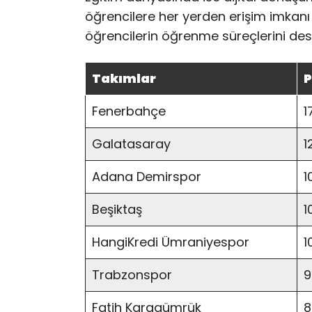
öğrencilere her yerden erişim imkanı s
öğrencilerin öğrenme süreçlerini dest
Takımlar
P
Fenerbahçe
1
Galatasaray
1
Adana Demirspor
1
Beşiktaş
1
HangiKredi Ümraniyespor
1
Trabzonspor
9
Fatih Karagümrük
8