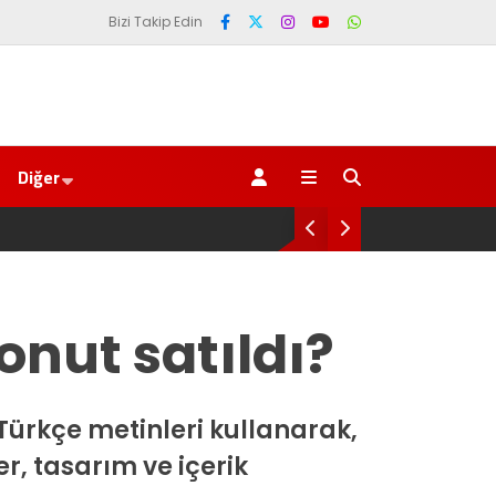
Bizi Takip Edin
Diğer
AKP’li Başkan Metin Genç’
Trabzonspor 6.661 forma
onut satıldı?
Türkçe metinleri kullanarak,
er, tasarım ve içerik