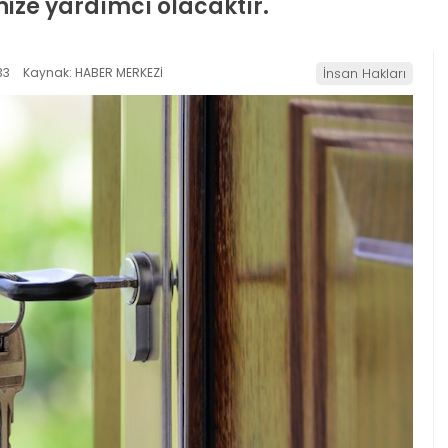
nize yardımcı olacaktır.
33
Kaynak: HABER MERKEZİ
İnsan Hakları