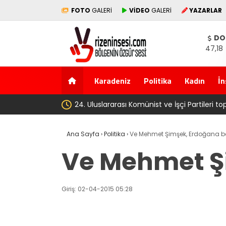
FOTO
GALERİ
VİDEO
GALERİ
YAZARLAR
DO
47,18
Karadeniz
Politika
Kadın
İn
‘Çerçeve yasa’ ka
Ana Sayfa
›
Politika
›
Ve Mehmet Şimşek, Erdoğana ba
Ve Mehmet Şi
Giriş: 02-04-2015 05:28