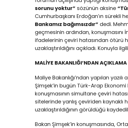
forumun açılışında yaptığı konuşma
sorunu yoktur”
sözünün aksine
“Tü
Cumhurbaşkanı Erdoğan’ın sürekli he
Bankamız bağımsızdır”
dedi. Mehme
geçmesinin ardından, konuşmasını İ
ifadelerinin çeviri hatasından ötürü 
uzaklaştırıldığını açıkladı. Konuyla ilg
MALİYE BAKANLIĞI’NDAN AÇIKLAMA
Maliye Bakanlığı’ndan yapılan yazıl
Şimşek’in bugün Türk-Arap Ekonomi F
konuşmasının simultane çeviri hatası
sitelerinde yanlış çeviriden kaynaklı 
uzaklaştırıldığının görüldüğü kaydedil
Bakan Şimşek’in konuşmasında, Orta