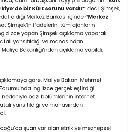
sında, Cumhurbaşkanı Tayyip Erdoğan’ın
“Kürt
rkiye’de bir Kürt sorunu vardır”
dedi. Şimşek,
def aldığı Merkez Bankası içinde
“Merkez
t Şimşek’in ifadelerini tüm ajanların
ngizlizce yapan Şimşek açıklama yaparak
hatalı yansıtıldığı ve manasından
ili Maliye Bakanlığı’ndan açıklama yapıldı.
ı açıklamaya göre, Maliye Bakanı Mehmet
orumu’nda İngilizce gerçekleştirdiği
 nedeniyle bazı bölümlerinin internet
hatalı yansıtıldığı ve manasından
di.
doğu’da şuan var olan etnik ve mezhepsel