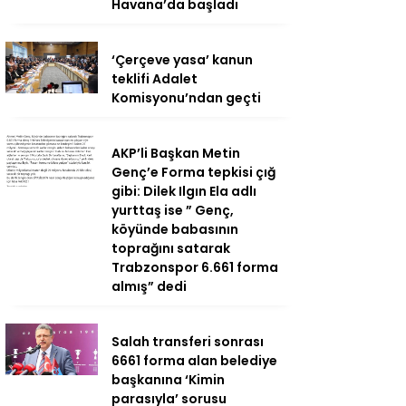
Havana’da başladı
‘Çerçeve yasa’ kanun
teklifi Adalet
Komisyonu’ndan geçti
AKP’li Başkan Metin
Genç’e Forma tepkisi çığ
gibi: Dilek Ilgın Ela adlı
yurttaş ise ” Genç,
köyünde babasının
toprağını satarak
Trabzonspor 6.661 forma
almış” dedi
Salah transferi sonrası
6661 forma alan belediye
başkanına ‘Kimin
parasıyla’ sorusu