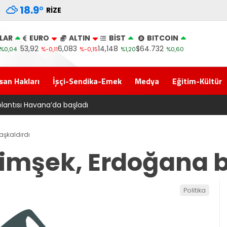
18.9
°
RIZE
LAR
EURO
ALTIN
BİST
BITCOIN
53,92
6,083
14,148
$64.732
%0,04
%-0,11
%-0,15
%1,20
%0,60
san Hakları
İşçi-Sendika-Emek
Medya
Eğitim-Kültür
nun teklifi Adalet Komisyonu’ndan geçti
şkaldırdı
mşek, Erdoğana b
Politika