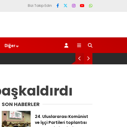
Bizi Takip Edin
Diğer
AKP’li Başkan Me
Trabzonspor 6.
aşkaldırdı
SON HABERLER
24. Uluslararası Komünist
ve İşçi Partileri toplantısı