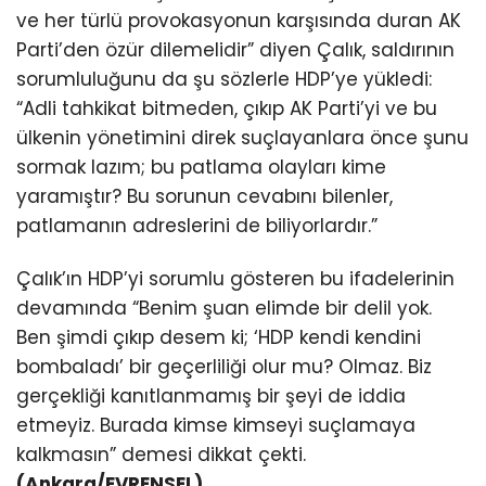
ve her türlü provokasyonun karşısında duran AK
Parti’den özür dilemelidir” diyen Çalık, saldırının
sorumluluğunu da şu sözlerle HDP’ye yükledi:
“Adli tahkikat bitmeden, çıkıp AK Parti’yi ve bu
ülkenin yönetimini direk suçlayanlara önce şunu
sormak lazım; bu patlama olayları kime
yaramıştır? Bu sorunun cevabını bilenler,
patlamanın adreslerini de biliyorlardır.”
Çalık’ın HDP’yi sorumlu gösteren bu ifadelerinin
devamında “Benim şuan elimde bir delil yok.
Ben şimdi çıkıp desem ki; ‘HDP kendi kendini
bombaladı’ bir geçerliliği olur mu? Olmaz. Biz
gerçekliği kanıtlanmamış bir şeyi de iddia
etmeyiz. Burada kimse kimseyi suçlamaya
kalkmasın” demesi dikkat çekti.
(Ankara/EVRENSEL)