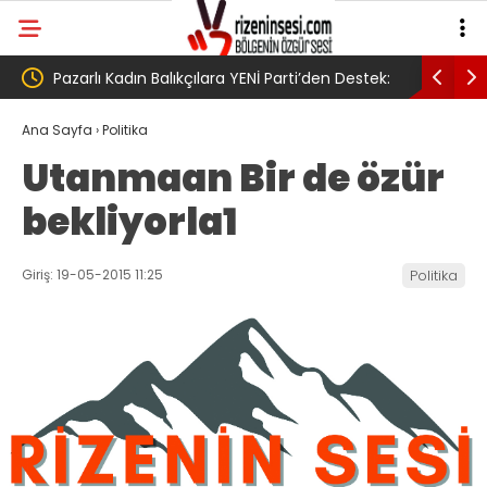
arti’den Destek:
AV. Süzen “Meclis’e gelen Çerçeve
Yasa Türkiye’de yeni bir başlangıç için
Ana Sayfa
›
Politika
Utanmaan Bir de özür
umudumuzun fidesi olmuştur”
bekliyorla1
Giriş: 19-05-2015 11:25
Politika