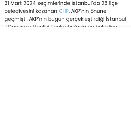
31 Mart 2024 seçimlerinde İstanbul’da 26 ilçe
belediyesini kazanan
CHP
, AKP’nin önüne
geçmişti. AKP’nin bugün gerçekleştirdiği İstanbul
İl Danışma Meclisi Toplantısı’nda üç belediye
başkanı katılım sağladı. Bu katılımlarla birlikte
İstanbul genelinde AKP’li belediye sayısı 21’e
yükseldi. (Esenyurt ve Şişli belediyeleri ise
mevcut durumda kayyum tarafından
yönetilmektedir)
CHP’li belediye ise sayısı 18’e geriledi.
Bayrampaşa:
CHP’li Belediye Başkanı Hasan
Mutlu’nun tutuklanmasıyla boşalan koltuk için
yapılan ilk başkanvekilliği seçimini CHP kazandı.
AKP’nin itirazı sonrası yenilenen seçimde AKP’li
İbrahim Akın belediye başkanvekili oldu.