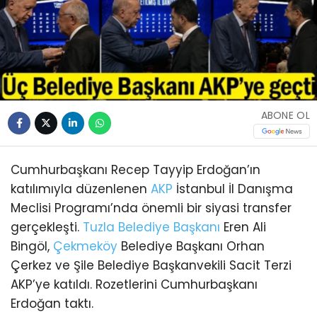
ABONE OL
Cumhurbaşkanı Recep Tayyip Erdoğan’ın
katılımıyla düzenlenen
AKP
İstanbul İl Danışma
Meclisi Programı’nda önemli bir siyasi transfer
gerçekleşti.
Tuzla
Belediye Başkanı
Eren Ali
Bingöl,
Çekmeköy
Belediye Başkanı Orhan
Çerkez ve Şile Belediye Başkanvekili Sacit Terzi
AKP’ye katıldı. Rozetlerini Cumhurbaşkanı
Erdoğan taktı.