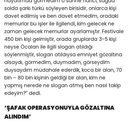
hayatımda görmedim o sahne harici, sağda
solda şarkı türkü söyleyen birisidir, onlarca kişi
davet edilmiş ve ben davet etmedim, oradaki
memurlar bu işler ile ilgilendi, kim gelecek ne
zaman gelecek memurlar ayarlamıştır. Festivale
450 bin kişi gelmiştir, orada gruplarda 3-5 kişi
neyse Öcalan ile ilgili slogan atıldığı
söylenmiştir, slogan atıldıysa emniyet gözaltına
alsaydı, görmedim, duymadım, görseydim
duysaydım müdahale ederdik, koca bir alan, 70
bin – 80 bin kişinin geldiği bir alan, kim ne
yapmış nerede ne slogan atmış ben nasıl takip
edeyim?” dedi.
‘ŞAFAK OPERASYONUYLA GÖZALTINA
ALINDIM’