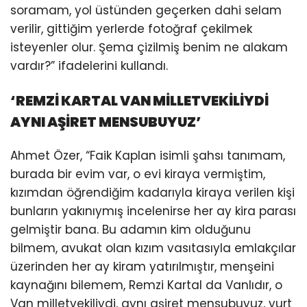
soramam, yol üstünden geçerken dahi selam
verilir, gittiğim yerlerde fotoğraf çekilmek
isteyenler olur. Şema çizilmiş benim ne alakam
vardır?” ifadelerini kullandı.
‘REMZİ KARTAL VAN MİLLETVEKİLİYDİ
AYNI AŞİRET MENSUBUYUZ’
Ahmet Özer, “Faik Kaplan isimli şahsı tanımam,
burada bir evim var, o evi kiraya vermiştim,
kızımdan öğrendiğim kadarıyla kiraya verilen kişi
bunların yakınıymış incelenirse her ay kira parası
gelmiştir bana. Bu adamın kim olduğunu
bilmem, avukat olan kızım vasıtasıyla emlakçılar
üzerinden her ay kiram yatırılmıştır, menşeini
kaynağını bilemem, Remzi Kartal da Vanlıdır, o
Van milletvekiliydi, aynı aşiret mensubuyuz, yurt