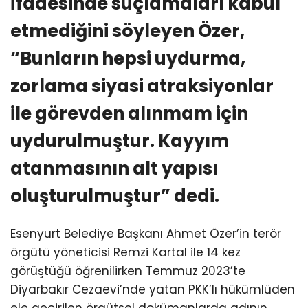
İfadesinde suçlamaları kabul
etmediğini söyleyen Özer,
“Bunların hepsi uydurma,
zorlama siyasi atraksiyonlar
ile görevden alınmam için
uydurulmuştur. Kayyım
atanmasının alt yapısı
oluşturulmuştur” dedi.
Esenyurt Belediye Başkanı Ahmet Özer’in terör
örgütü yöneticisi Remzi Kartal ile 14 kez
görüştüğü öğrenilirken Temmuz 2023’te
Diyarbakır Cezaevi’nde yatan PKK’lı hükümlüden
ele geçirilen örgütsel dokümanlarda adının