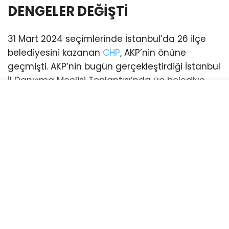
DENGELER DEĞİŞTİ
31 Mart 2024 seçimlerinde İstanbul’da 26 ilçe
belediyesini kazanan
CHP
, AKP’nin önüne
geçmişti. AKP’nin bugün gerçekleştirdiği İstanbul
İl Danışma Meclisi Toplantısı’nda üç belediye
başkanı katılım sağladı. Bu katılımlarla birlikte
İstanbul genelinde AKP’li belediye sayısı 21’e
yükseldi. (Esenyurt ve Şişli belediyeleri ise
mevcut durumda kayyum tarafından
yönetilmektedir)
CHP’li belediye ise sayısı 18’e geriledi.
Bayrampaşa:
CHP’li Belediye Başkanı Hasan
Mutlu’nun tutuklanmasıyla boşalan koltuk için
yapılan ilk başkanvekilliği seçimini CHP kazandı.