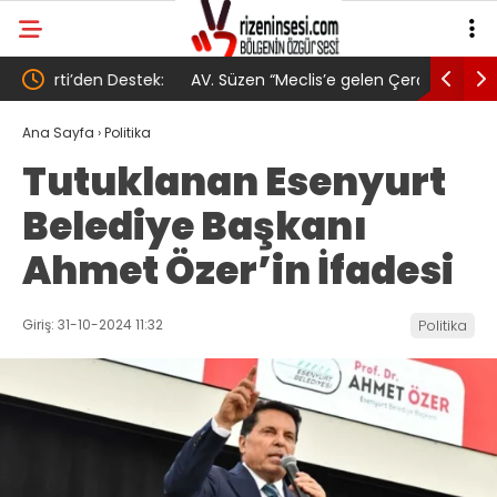
tek:
AV. Süzen “Meclis’e gelen Çerçeve
YENİ Part
Yasa Türkiye’de yeni bir başlangıç için
Gövde Gös
Ana Sayfa
›
Politika
Tutuklanan Esenyurt
umudumuzun fidesi olmuştur”
Belediye Başkanı
Ahmet Özer’in İfadesi
Giriş: 31-10-2024 11:32
Politika