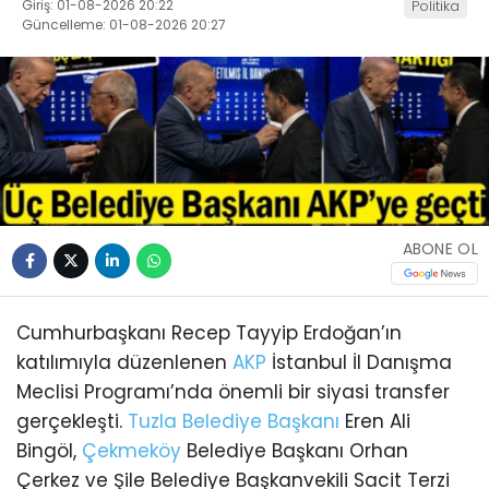
Giriş: 01-08-2026 20:22
Politika
Güncelleme: 01-08-2026 20:27
ABONE OL
Cumhurbaşkanı Recep Tayyip Erdoğan’ın
katılımıyla düzenlenen
AKP
İstanbul İl Danışma
Meclisi Programı’nda önemli bir siyasi transfer
gerçekleşti.
Tuzla
Belediye Başkanı
Eren Ali
Bingöl,
Çekmeköy
Belediye Başkanı Orhan
Çerkez ve Şile Belediye Başkanvekili Sacit Terzi