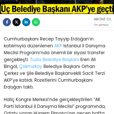
ABONE OL
Cumhurbaşkanı Recep Tayyip Erdoğan’ın
katılımıyla düzenlenen
AKP
İstanbul İl Danışma
Meclisi Programı’nda önemli bir siyasi transfer
gerçekleşti.
Tuzla
Belediye Başkanı
Eren Ali
Bingöl,
Çekmeköy
Belediye Başkanı Orhan
Çerkez ve Şile Belediye Başkanvekili Sacit Terzi
AKP’ye katıldı. Rozetlerini Cumhurbaşkanı
Erdoğan taktı.
Haliç Kongre Merkezi’nde gerçekleştirilen “AK
Parti İstanbul İl Danışma Meclisi” programında,
Odatv yazarı Hürrem Elmasçı’nın geçen hafta