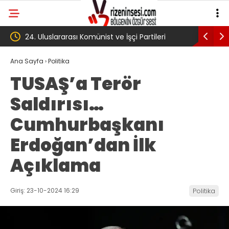
tileri
‘Çerçeve yasa’ kanun teklifi Adalet
AKP
Komisyonu’ndan geçti
gib
Ana Sayfa
›
Politika
TUSAŞ’a Terör
kö
Saldırısı…
Tr
Cumhurbaşkanı
Erdoğan’dan İlk
Açıklama
Giriş: 23-10-2024 16:29
Politika