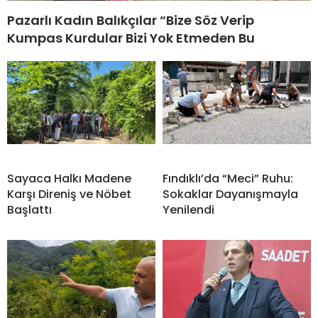
Pazarlı Kadın Balıkçılar “Bize Söz Verip
Kumpas Kurdular Bizi Yok Etmeden Bu
Sayaca Halkı Madene
Fındıklı’da “Meci” Ruhu:
Karşı Direniş ve Nöbet
Sokaklar Dayanışmayla
Başlattı
Yenilendi