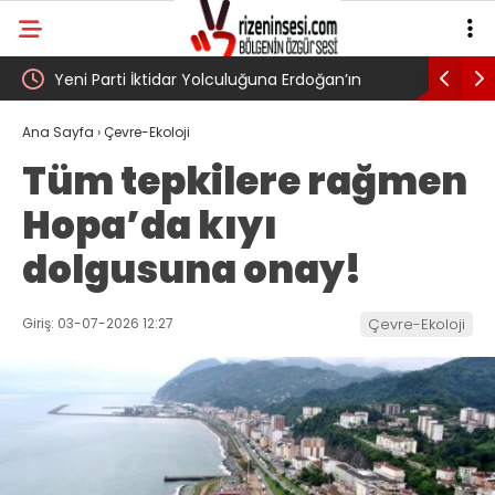
UN?
Yeni Parti İktidar Yolculuğuna Erdoğan’ın
Genel Af 
Memleketi Rize’den Başladı
Ana Sayfa
›
Çevre-Ekoloji
Tüm tepkilere rağmen
Hopa’da kıyı
dolgusuna onay!
Giriş: 03-07-2026 12:27
Çevre-Ekoloji