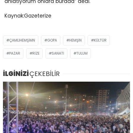
anlatıyorum onlara burada” dedi.
Kaynak:Gazeterize
ÇAMLIHEMŞIMN
GOPA
HEMŞIN
KÜLTÜR
PAZAR
RIZE
SANATI
TULUM
İLGİNİZİ
ÇEKEBİLİR