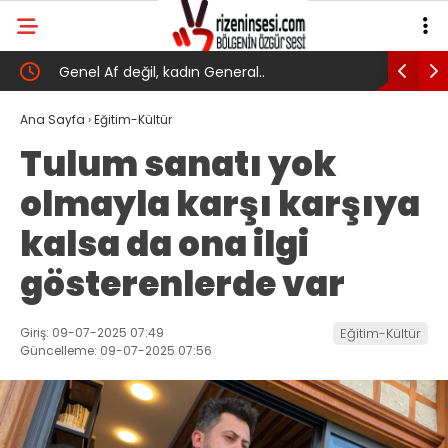
Genel Af değil, kadın General..
Yeni Parti
Yarın Tör
Ana Sayfa
›
Eğitim-Kültür
Tulum sanatı yok
olmayla karşı karşıya
kalsa da ona ilgi
gösterenlerde var
Giriş: 09-07-2025 07:49
Eğitim-Kültür
Güncelleme: 09-07-2025 07:56