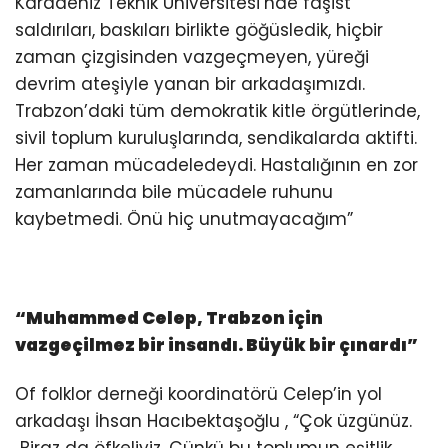
Karadeniz Teknik Üniversitesi’nde faşist
saldırıları, baskıları birlikte göğüsledik, hiçbir
zaman çizgisinden vazgeçmeyen, yüreği
devrim ateşiyle yanan bir arkadaşımızdı.
Trabzon’daki tüm demokratik kitle örgütlerinde,
sivil toplum kuruluşlarında, sendikalarda aktifti.
Her zaman mücadeledeydi. Hastalığının en zor
zamanlarında bile mücadele ruhunu
kaybetmedi. Önü hiç unutmayacağım”
“
Muhammed Celep, Trabzon için
vazgeçilmez bir insandı.
Büyük bir çınardı
”
Of folklor derneği koordinatörü Celep’in yol
arkadaşı İhsan Hacıbektaşoğlu , “Çok üzgünüz.
Biraz da öfkeliyiz. Çünkü bu toplumun eşitlik,