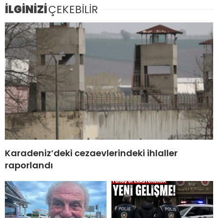
İLGİNİZİ
ÇEKEBİLİR
Karadeniz’deki cezaevlerindeki ihlaller
raporlandı