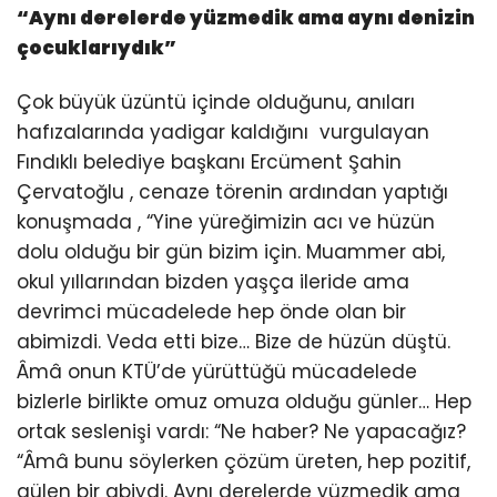
“
Aynı derelerde yüzmedik ama aynı denizin
çocuklarıydık
”
Çok büyük üzüntü içinde olduğunu, anıları
hafızalarında yadigar kaldığını vurgulayan
Fındıklı belediye başkanı Ercüment Şahin
Çervatoğlu , cenaze törenin ardından yaptığı
konuşmada , “Yine yüreğimizin acı ve hüzün
dolu olduğu bir gün bizim için. Muammer abi,
okul yıllarından bizden yaşça ileride ama
devrimci mücadelede hep önde olan bir
abimizdi. Veda etti bize… Bize de hüzün düştü.
Âmâ onun KTÜ’de yürüttüğü mücadelede
bizlerle birlikte omuz omuza olduğu günler… Hep
ortak seslenişi vardı: “Ne haber? Ne yapacağız?
“Âmâ bunu söylerken çözüm üreten, hep pozitif,
gülen bir abiydi. Aynı derelerde yüzmedik ama