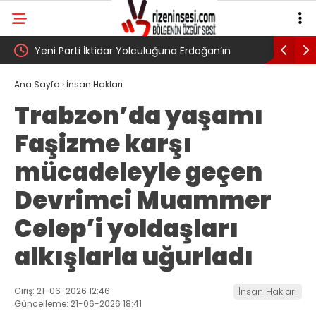
İktidar Yolculuğuna Erdoğan’ın
Genel Af değil, kadın Genera
Rize’den Başladı
Ana Sayfa
›
İnsan Hakları
Trabzon’da yaşamı
Faşizme karşı
mücadeleyle geçen
Devrimci Muammer
Celep’i yoldaşları
alkışlarla uğurladı
Giriş: 21-06-2026 12:46
İnsan Hakları
Güncelleme: 21-06-2026 18:41