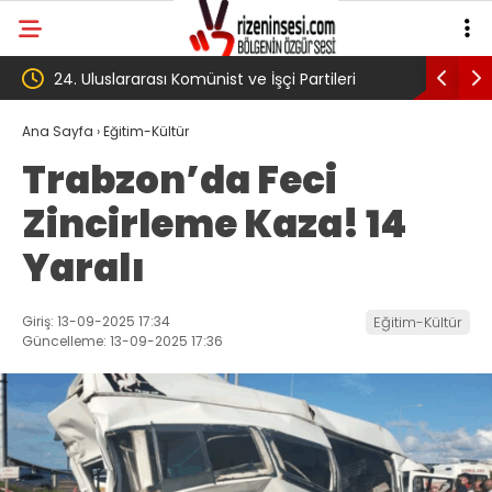
tileri
‘Çerçeve yasa’ kanun teklifi Adalet
AKP
Komisyonu’ndan geçti
gib
Ana Sayfa
›
Eğitim-Kültür
Trabzon’da Feci
kö
Zincirleme Kaza! 14
Tr
Yaralı
Giriş: 13-09-2025 17:34
Eğitim-Kültür
Güncelleme: 13-09-2025 17:36