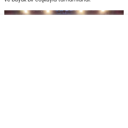
Festivalin en dikkat çeken anlarından biri, Grup
Peradi’nin başta Kürtçe olmak üzere 12 farklı
dilde seslendirdiği türküler oldu. Farklı kültürleri
bir araya getiren performans, izleyicilerden
büyük alkış aldı.