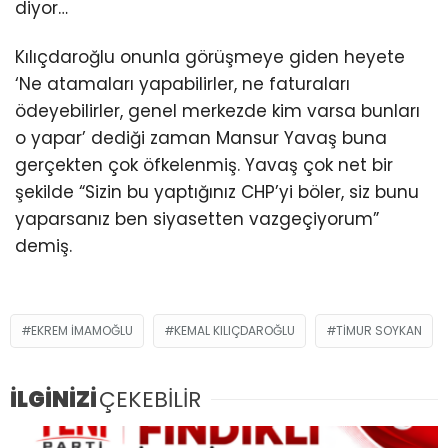
diyor…
Kılıçdaroğlu onunla görüşmeye giden heyete
‘Ne atamaları yapabilirler, ne faturaları
ödeyebilirler, genel merkezde kim varsa bunları
o yapar’ dediği zaman Mansur Yavaş buna
gerçekten çok öfkelenmiş. Yavaş çok net bir
şekilde “Sizin bu yaptığınız CHP’yi böler, siz bunu
yaparsanız ben siyasetten vazgeçiyorum”
demiş.
EKREM IMAMOĞLU
KEMAL KILIÇDAROĞLU
TIMUR SOYKAN
İLGİNİZİ
ÇEKEBİLİR