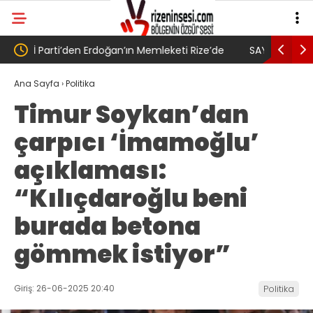
de
SAYIN BAKAN YA O TARAFI DA BİLİYOR MUSUN?
Yeni Part
Memleketi
Ana Sayfa
›
Politika
Timur Soykan’dan
çarpıcı ‘İmamoğlu’
açıklaması:
“Kılıçdaroğlu beni
burada betona
gömmek istiyor”
Giriş: 26-06-2025 20:40
Politika