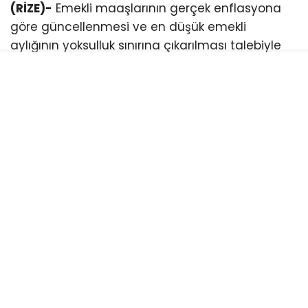
(RİZE)-
Emekli maaşlarının gerçek enflasyona
göre güncellenmesi ve en düşük emekli
aylığının yoksulluk sınırına çıkarılması talebiyle
mücadele eden Emekli Meclisi üyelerinin
tutuklanmasına yönelik tepkiler sürüyor.
Rize, Fındıklı Emekli Meclisi üyeleri, Cumhuriyet
meydanında yaptıkları basın açıklamasıyla
tutuklu bulunan Emekli meclisi üyelerinin serbest
bırakılmasını istedi.
Emekli meclisleri adına basın açıklamasını
Türkan Albayrak okudu.
“HİÇBİR FAŞİST BASKI DÜZENİ HALKIN ÖRGÜTLÜ