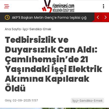
si çığ
Salah transferi sonrası 6661 forma alan
Pazarlı
ç,
belediye başkanına ‘Kimin parasıyla’ sorusu
‘Bu Mü
Ana Sayfa
›
İşçi-Sendika-Emek
Tedbirsizlik ve
Duyarsızlık Can Aldı:
Çamlıhemşin’de 21
Yaşındaki İşçi Elektrik
Akımına Kapılarak
Öldü
Giriş: 02-09-2025 11:57
İşçi-Sendika-Emek