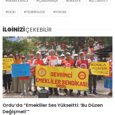
AKIMA KAPILDI
ÇAMLIHEMŞN
DIKKAYA
IŞ CINAYETI
OLDU
TEDBIRSIZLIK
YÜKSEK
İLGİNİZİ
ÇEKEBİLİR
Ordu’da “Emekliler Ses Yükseltti: ‘Bu Düzen
Değişmeli’”