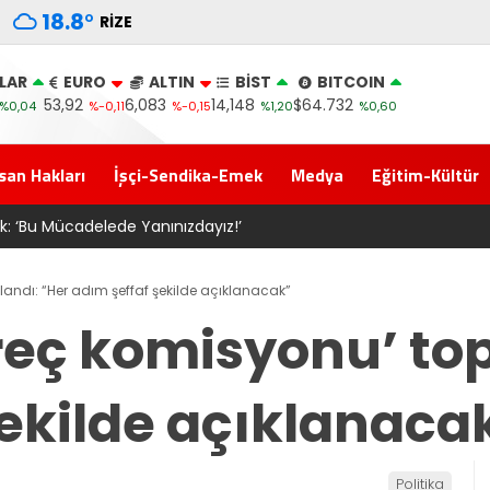
18.8
°
RIZE
LAR
EURO
ALTIN
BİST
BITCOIN
53,92
6,083
14,148
$64.732
%0,04
%-0,11
%-0,15
%1,20
%0,60
san Hakları
İşçi-Sendika-Emek
Medya
Eğitim-Kültür
eclis’e gelen Çerçeve Yasa Türkiye’de yeni bir başlangıç için 
andı: “Her adım şeffaf şekilde açıklanacak”
eç komisyonu’ top
şekilde açıklanaca
Politika