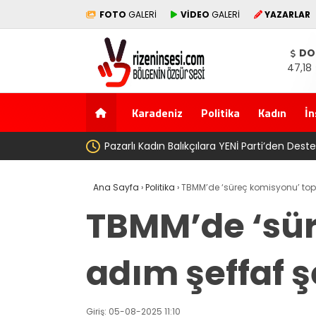
FOTO
GALERİ
VİDEO
GALERİ
YAZARLAR
DO
47,18
Karadeniz
Politika
Kadın
İn
AV. Süzen “M
Ana Sayfa
›
Politika
›
TBMM’de ‘süreç komisyonu’ topl
TBMM’de ‘sür
adım şeffaf 
Giriş: 05-08-2025 11:10