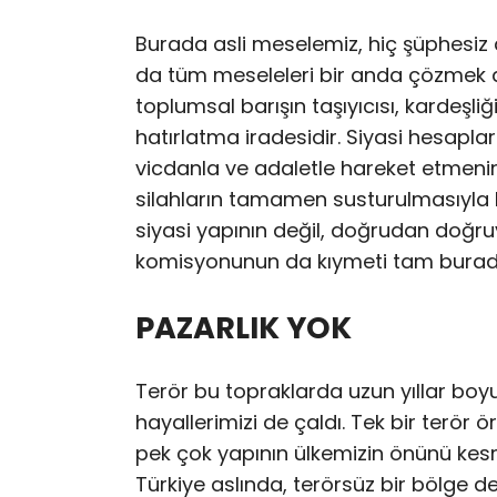
Burada asli meselemiz, hiç şüphes
da tüm meseleleri bir anda çözmek de
toplumsal barışın taşıyıcısı, kardeş
hatırlatma iradesidir. Siyasi hesaplarl
vicdanla ve adaletle hareket etmenin
silahların tamamen susturulmasıyla b
siyasi yapının değil, doğrudan doğruy
komisyonunun da kıymeti tam burad
PAZARLIK YOK
Terör bu topraklarda uzun yıllar boyu
hayallerimizi de çaldı. Tek bir terör ö
pek çok yapının ülkemizin önünü kesm
Türkiye aslında, terörsüz bir bölge d