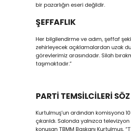
bir pazarlığın eseri değildir.
ŞEFFAFLIK
Her bilgilendirme ve adım, şeffaf şek
zehirleyecek açıklamalardan uzak dur
görevlerimiz arasındadır. Silah bırak
taşımaktadır.”
PARTİ TEMSİLCİLERİ SÖZ
Kurtulmuş’un ardından komisyona 10 
çıkarıldı. Salonda yalnızca televizyo
konuşan TBMM Başkanı Kurtulmuş, “Ta