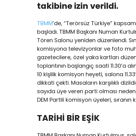
takibine izin verildi.
TBMM
’de, “Terörsüz Türkiye” kapsa
başladı. TBMM Başkanı Numan Kurtulmu
Tören Salonu yeniden düzenlendi. Sınır
komisyona televizyonlar ve foto muh
gazetecilere, özel yaka kartları düze
toplantının başlangıç saati 11.30’a alın
10 kişilik komisyon heyeti, salona 11.
dikkati çekti. Masaların karşılıklı d
sayıda üye veren parti olması nedeni
DEM Partili komisyon üyeleri, sıranın
TARİHİ BİR EŞİK
TBMM Başkanı Numan Kurtulmuş, salona