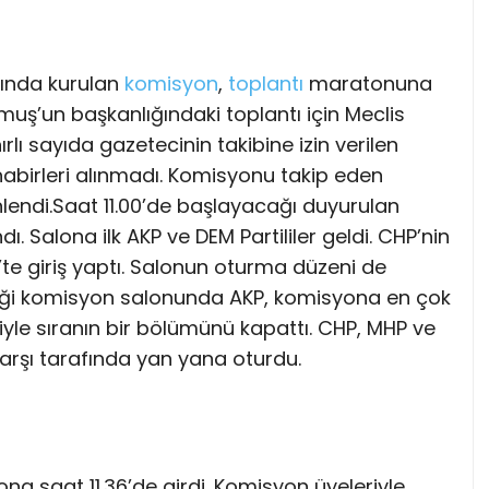
mında kurulan
komisyon
,
toplantı
maratonuna
ş’un başkanlığındaki toplantı için Meclis
lı sayıda gazetecinin takibine izin verilen
abirleri alınmadı. Komisyonu takip eden
nlendi.Saat 11.00’de başlayacağı duyurulan
dı. Salona ilk AKP ve DEM Partililer geldi. CHP’nin
33’te giriş yaptı. Salonun oturma düzeni de
izildiği komisyon salonunda AKP, komisyona en çok
yle sıranın bir bölümünü kapattı. CHP, MHP ve
 karşı tarafında yan yana oturdu.
 saat 11.36’de girdi. Komisyon üyeleriyle