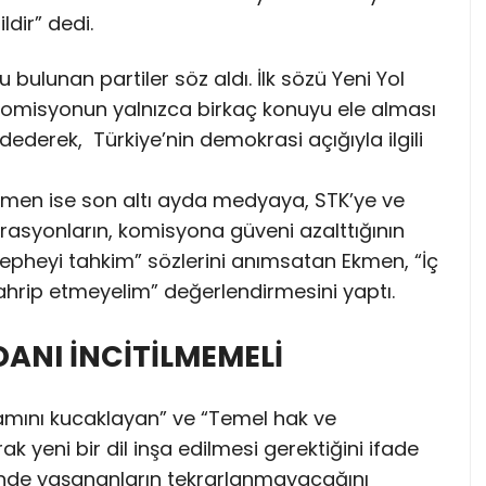
ldir” dedi.
ulunan partiler söz aldı. İlk sözü Yeni Yol
, komisyonun yalnızca birkaç konuyu ele alması
ydederek, Türkiye’nin demokrasi açığıyla ilgili
men ise son altı ayda medyaya, STK’ye ve
rasyonların, komisyona güveni azalttığının
İç cepheyi tahkim” sözlerini anımsatan Ekmen, “İç
ahrip etmeyelim” değerlendirmesini yaptı.
DANI İNCİTİLMEMELİ
mamını kucaklayan” ve “Temel hak ve
ak yeni bir dil inşa edilmesi gerektiğini ifade
recinde yaşananların tekrarlanmayacağını