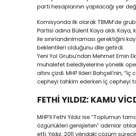
parti hesaplarının yapılacağı yer deği
Komisyonda ilk olarak TBMM’de grubu b
Partisi adına Bülent Kaya aldı. Kaya
ile sınırlandırılmaması gerektiğini ka
beklentileri olduğunu dile getirdi.
Yeni Yol Grubu’ndan Mehmet Emin Ek
muhalefet belediyelerine yönelik ope
altını çizdi. MHP lideri Bahçeli’nin, “
cepheyi tahkim ederken iç cepheyi t
FETHİ YILDIZ: KAMU VİC
MHP’li Fethi Yıldız ise “Toplumun ta
özgürlükleri genişleten” adımlar atılar
etti. Yıldız, 2011 yılındaki çözüm sü