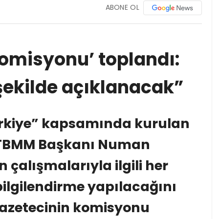
ABONE OL
omisyonu’ toplandı:
şekilde açıklanacak”
rkiye” kapsamında kurulan
TBMM Başkanı Numan
çalışmalarıyla ilgili her
bilgilendirme yapılacağını
 gazetecinin komisyonu