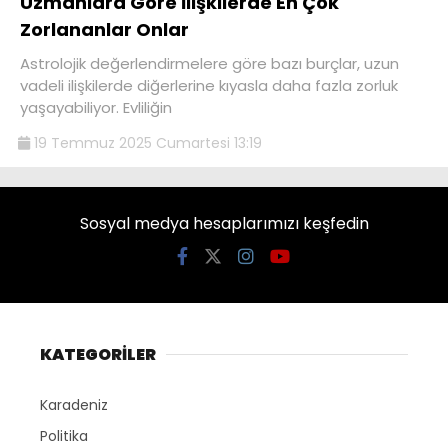
Uzmanlara Göre İlişkilerde En Çok
Zorlananlar Onlar
Astrolojik değerlendirmelere göre bazı burçlar, uzun
vadeli ilişkilerde diğerlerine kıyasla daha fazla zorluk
yaşayabiliyor. Evliliğin
19 Temmuz 2025 Cumartesi 13:19
Sosyal medya hesaplarımızı keşfedin
KATEGORİLER
Karadeniz
Politika