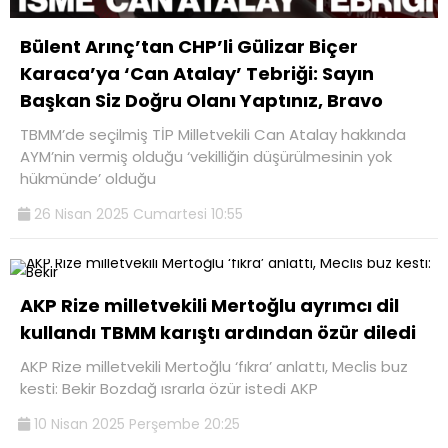
Bülent Arınç’tan CHP’li Gülizar Biçer
Karaca’ya ‘Can Atalay’ Tebriği: Sayın
Başkan Siz Doğru Olanı Yaptınız, Bravo
TBMM’de seçilmiş TİP Milletvekili Can Atalay hakkında
AYM’nin vermiş olduğu ‘vekilliğin düşürülmesinin yok
hükmünde’ olduğu
26 Nisan 2025 Cumartesi 10:55
AKP Rize milletvekili Mertoğlu ayrımcı dil
kullandı TBMM karıştı ardından özür diledi
AKP Rize milletvekili Mertoğlu ‘fıkra’ anlattı, Meclis buz
kesti: Bekir Bozdağ ısrarla özür istedi AKP
10 Nisan 2025 Perşembe 20:25