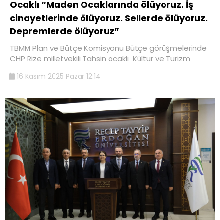
Ocaklı “Maden Ocaklarında ölüyoruz. İş
cinayetlerinde ölüyoruz. Sellerde ölüyoruz.
Depremlerde ölüyoruz”
TBMM Plan ve Bütçe Komisyonu Bütçe görüşmelerinde
CHP Rize milletvekili Tahsin ocaklı Kültür ve Turizm
16 Kasım 2025 Pazar 12:14