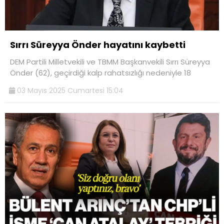
Sırrı Süreyya Önder hayatını kaybetti
DEM Partili Milletvekili ve TBMM Başkanvekili Sırrı Süreyya
Önder (62), geçirdiği kalp rahatsızlığı nedeniyle 18
03 Mayıs 2025 Cumartesi 15:04