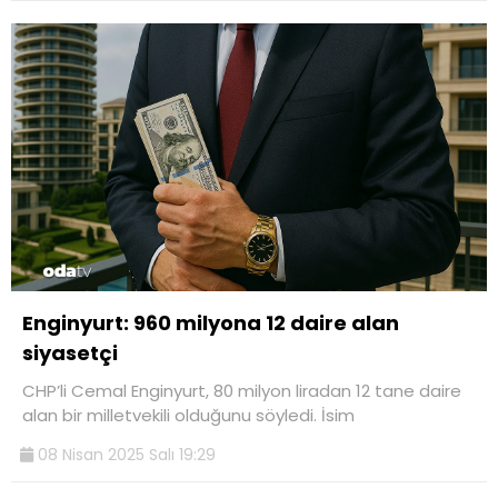
Enginyurt: 960 milyona 12 daire alan
siyasetçi
CHP’li Cemal Enginyurt, 80 milyon liradan 12 tane daire
alan bir milletvekili olduğunu söyledi. İsim
08 Nisan 2025 Salı 19:29