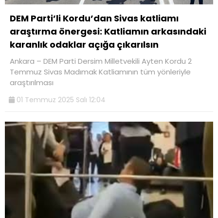
DEM Parti’li Kordu’dan Sivas katliamı
araştırma önergesi: Katliamın arkasındaki
karanlık odaklar açığa çıkarılsın
Ankara – DEM Parti Dersim Milletvekili Ayten Kordu 2
Temmuz Sivas Madımak Katliamının tüm yönleriyle
araştırılması
01 Temmuz 2025 Salı 12:04