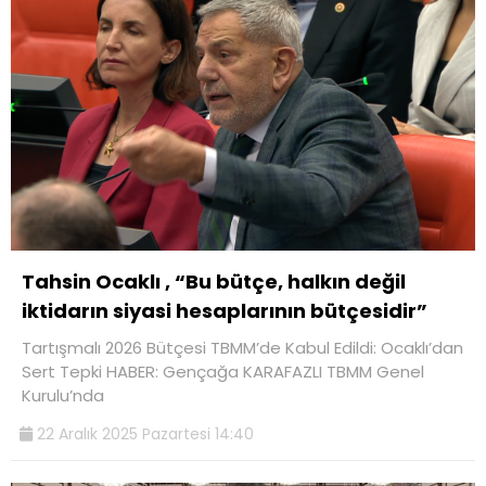
Tahsin Ocaklı , “Bu bütçe, halkın değil
iktidarın siyasi hesaplarının bütçesidir”
Tartışmalı 2026 Bütçesi TBMM’de Kabul Edildi: Ocaklı’dan
Sert Tepki HABER: Gençağa KARAFAZLI TBMM Genel
Kurulu’nda
22 Aralık 2025 Pazartesi 14:40