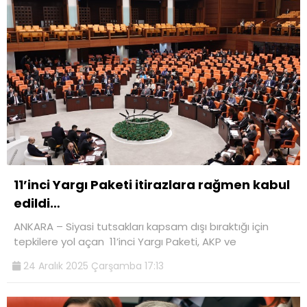
11’inci Yargı Paketi itirazlara rağmen kabul
edildi…
ANKARA – Siyasi tutsakları kapsam dışı bıraktığı için
tepkilere yol açan 11’inci Yargı Paketi, AKP ve
24 Aralık 2025 Çarşamba 17:13