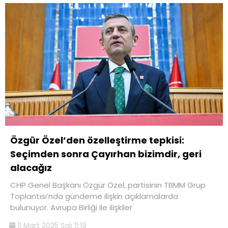
Özgür Özel’den özelleştirme tepkisi:
Seçimden sonra Çayırhan bizimdir, geri
alacağız
CHP Genel Başkanı Özgür Özel, partisinin TBMM Grup
Toplantısı’nda gündeme ilişkin açıklamalarda
bulunuyor. Avrupa Birliği ile ilişkiler
11 Mart 2025 Salı 11:19