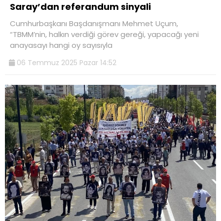
Saray’dan referandum sinyali
Cumhurbaşkanı Başdanışmanı Mehmet Uçum,
“TBMM’nin, halkın verdiği görev gereği, yapacağı yeni
anayasayı hangi oy sayısıyla
06 Temmuz 2025 Pazar 14:52