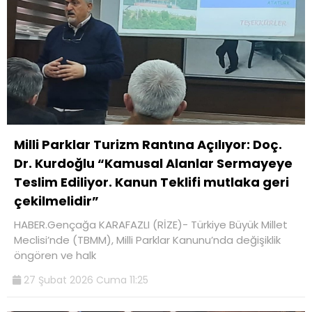
Milli Parklar Turizm Rantına Açılıyor: Doç.
Dr. Kurdoğlu “Kamusal Alanlar Sermayeye
Teslim Ediliyor. Kanun Teklifi mutlaka geri
çekilmelidir”
HABER.Gençağa KARAFAZLI (RİZE)- Türkiye Büyük Millet
Meclisi’nde (TBMM), Milli Parklar Kanunu’nda değişiklik
öngören ve halk
27 Şubat 2026 Cuma 11:25