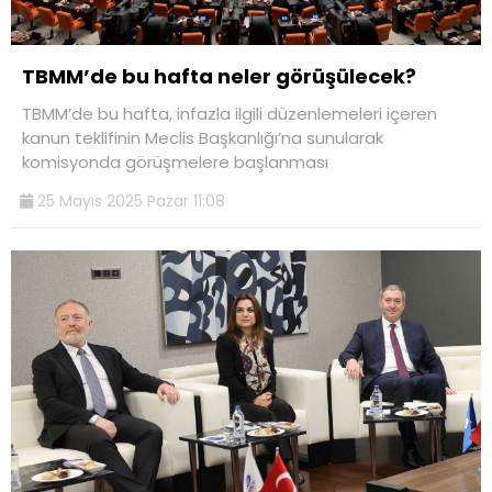
TBMM’de bu hafta neler görüşülecek?
TBMM’de bu hafta, infazla ilgili düzenlemeleri içeren
kanun teklifinin Meclis Başkanlığı’na sunularak
komisyonda görüşmelere başlanması
25 Mayıs 2025 Pazar 11:08