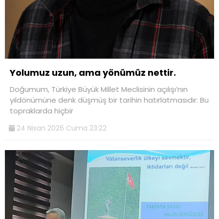
Yolumuz uzun, ama yönümüz nettir.
Doğumum, Türkiye Büyük Millet Meclisinin açılışı’nın
yıldönümüne denk düşmüş bir tarihin hatırlatmasıdır: Bu
topraklarda hiçbir
24 Nisan 2026 Cuma 23:22