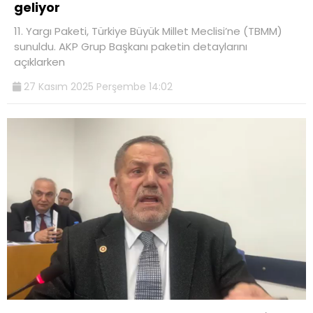
geliyor
11. Yargı Paketi, Türkiye Büyük Millet Meclisi’ne (TBMM)
sunuldu. AKP Grup Başkanı paketin detaylarını
açıklarken
27 Kasım 2025 Perşembe 14:02