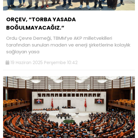
ORÇEV, “TORBA YASADA
BOĞULMAYACAĞIZ.”
Ordu Çevre Derneği, TBMM’ye AKP milletvekilleri
tarafından sunulan maden ve enerji şirketlerine kolaylık
sağlayan yasa
19 Haziran 2025 Perşembe 10:42