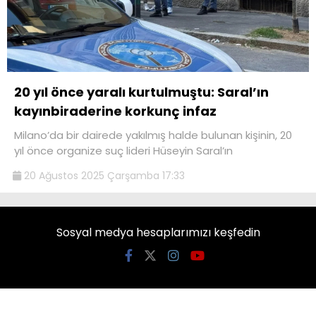
20 yıl önce yaralı kurtulmuştu: Saral’ın
kayınbiraderine korkunç infaz
Milano’da bir dairede yakılmış halde bulunan kişinin, 20
yıl önce organize suç lideri Hüseyin Saral’ın
20 Ağustos 2025 Çarşamba 17:33
Sosyal medya hesaplarımızı keşfedin