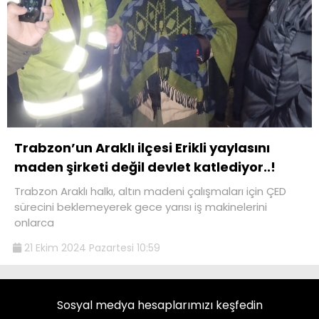
Trabzon’un Araklı ilçesi Erikli yaylasını
maden şirketi değil devlet katlediyor..!
Trabzon Araklı halkı, altın madeni çalışmaları için ÇED
sürecini beklemeyerek gece yarısı iş makinelerini
onlarca
21 Ekim 2024 Pazartesi 10:59
Sosyal medya hesaplarımızı keşfedin