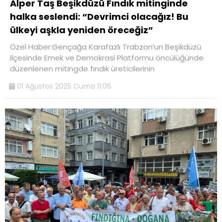
Alper Taş Beşikdüzü Fındık mitinginde
halka seslendi: “Devrimci olacağız! Bu
ülkeyi aşkla yeniden öreceğiz”
Özel Haber:Gençağa Karafazlı Trabzon’un Beşikdüzü
ilçesinde Emek ve Demokrasi Platformu öncülüğünde
düzenlenen mitingde fındık üreticilerinin
01 Ağustos 2025 Cuma 11:06