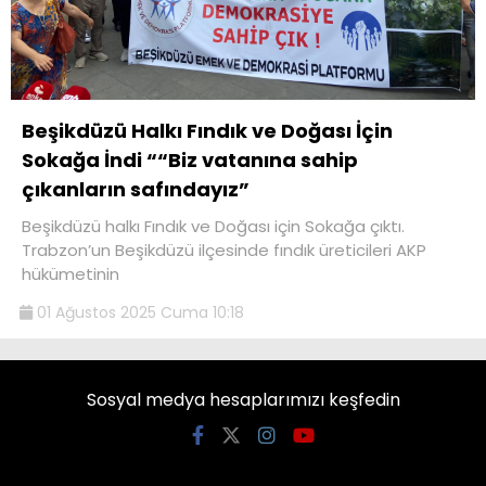
Beşikdüzü Halkı Fındık ve Doğası İçin
Sokağa İndi ““Biz vatanına sahip
çıkanların safındayız”
Beşikdüzü halkı Fındık ve Doğası için Sokağa çıktı.
Trabzon’un Beşikdüzü ilçesinde fındık üreticileri AKP
hükümetinin
01 Ağustos 2025 Cuma 10:18
Sosyal medya hesaplarımızı keşfedin