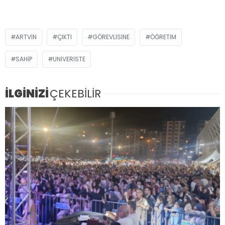
ARTVİN
ÇIKTI
GÖREVLISINE
ÖĞRETIM
SAHIP
UNIVERISTE
İLGİNİZİ
ÇEKEBİLİR