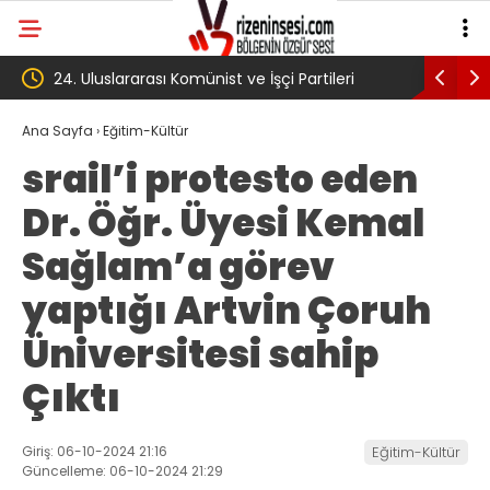
tileri
‘Çerçeve yasa’ kanun teklifi Adalet
AKP
Komisyonu’ndan geçti
gib
Ana Sayfa
›
Eğitim-Kültür
srail’i protesto eden
kö
Dr. Öğr. Üyesi Kemal
Tr
Sağlam’a görev
yaptığı Artvin Çoruh
Üniversitesi sahip
Çıktı
Giriş: 06-10-2024 21:16
Eğitim-Kültür
Güncelleme: 06-10-2024 21:29