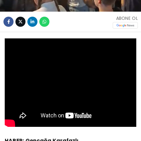
ABONE OL
HABER: Gençağa Karafazlı