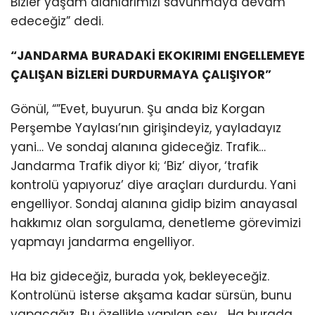
Bizler yaşam alanlarımızı savunmaya devam
edeceğiz” dedi.
“JANDARMA BURADAKİ EKOKIRIMI ENGELLEMEYE
ÇALIŞAN BİZLERİ DURDURMAYA ÇALIŞIYOR”
Gönül, “”Evet, buyurun. Şu anda biz Korgan
Perşembe Yaylası’nın girişindeyiz, yayladayız
yani… Ve sondaj alanına gideceğiz. Trafik…
Jandarma Trafik diyor ki; ‘Biz’ diyor, ‘trafik
kontrolü yapıyoruz’ diye araçları durdurdu. Yani
engelliyor. Sondaj alanına gidip bizim anayasal
hakkımız olan sorgulama, denetleme görevimizi
yapmayı jandarma engelliyor.
Ha biz gideceğiz, burada yok, bekleyeceğiz.
Kontrolünü isterse akşama kadar sürsün, bunu
yapacağız. Bu özellikle yapılan şey… Ha burada,