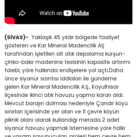
(SİVAS)-
Yaklaşık 45 yıldır bölgede faaliyet
gösteren ve Kar Mineral Madencilik AŞ
tarafından işletilen ait atık depolama kurşun-
çinko-bakır madenine tesisinin kapasite artırımı
talebi, yöre halkında endişelere yol açtı.Daha
önce siyanür sızıntısı iddiaları ile gündeme
gelen Kar Mineral Madencilik A.Ş., Koyulhisar
ilçesinde ikinci atık havuzu yapma kararı aldı.
Mevcut barajın dolması nedeniyle Çandır köyü
sınırları içerisinde yer alan ve 11 çevre köyün
piknik alanı olarak kullandığı merada 2 adet
siyanür havuzu yapmak istemesine yöre halkı
ve yaşam savunucuları, projesi hem çevre hem