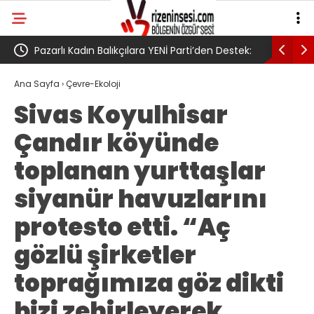
kçılara YENİ Parti’den Destek:
AV. Süzen “Meclis’e gelen Çerçev
nınızdayız!’
Yasa Türkiye’de yeni bir başlangıç 
Ana Sayfa
›
Çevre-Ekoloji
Sivas Koyulhisar
umudumuzun fidesi olmuştur”
Çandır köyünde
toplanan yurttaşlar
siyanür havuzlarını
protesto etti. “Aç
gözlü şirketler
toprağımıza göz dikti
bizi zehirleyerek