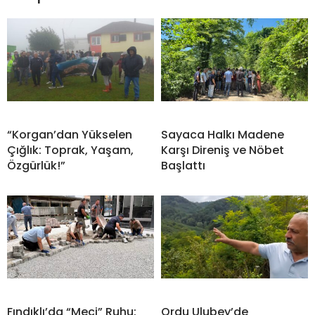
“Korgan’dan Yükselen
Sayaca Halkı Madene
Çığlık: Toprak, Yaşam,
Karşı Direniş ve Nöbet
Özgürlük!”
Başlattı
Fındıklı’da “Meci” Ruhu:
Ordu Ulubey’de