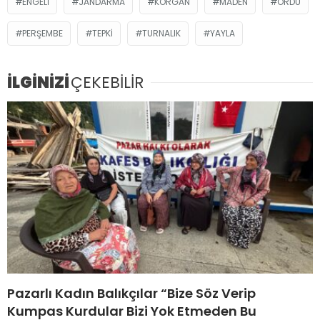
ENGELI
JANDARMA
KORGAN
MADEN
ORDU
PERŞEMBE
TEPKİ
TURNALIK
YAYLA
İLGİNİZİ
ÇEKEBİLİR
Pazarlı Kadın Balıkçılar “Bize Söz Verip
Kumpas Kurdular Bizi Yok Etmeden Bu