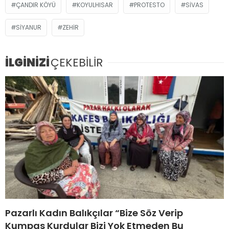
ÇANDIR KÖYÜ
KOYULHISAR
PROTESTO
SIVAS
SIYANUR
ZEHIR
İLGİNİZİ
ÇEKEBİLİR
Pazarlı Kadın Balıkçılar “Bize Söz Verip
Kumpas Kurdular Bizi Yok Etmeden Bu