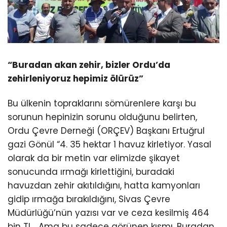
“Buradan akan zehir, bizler Ordu’da
zehirleniyoruz hepimiz ölürüz”
Bu ülkenin topraklarını sömürenlere karşı bu
sorunun hepinizin sorunu olduğunu belirten,
Ordu Çevre Derneği (ORÇEV) Başkanı Ertuğrul
gazi Gönül “4. 35 hektar 1 havuz kirletiyor. Yasal
olarak da bir metin var elimizde şikayet
sonucunda ırmağı kirlettiğini, buradaki
havuzdan zehir akıtıldığını, hatta kamyonları
gidip ırmağa bırakıldığını, Sivas Çevre
Müdürlüğü’nün yazısı var ve ceza kesilmiş 464
bin TL. Ama bu sadece görünen kısmı. Buradan