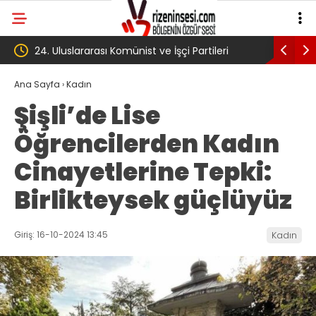
ve İşçi Partileri
‘Çerçeve yasa’ kanun teklifi Adalet
ladı
Komisyonu’ndan geçti
Ana Sayfa
›
Kadın
Şişli’de Lise
Öğrencilerden Kadın
Cinayetlerine Tepki:
Birlikteysek güçlüyüz
Giriş: 16-10-2024 13:45
Kadın