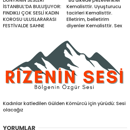
DÜNYANIN SESLERİ
“Bu ülkede pezevenkler
İSTANBUL’DA BULUŞUYOR:
Kemalisttir. Uyuşturucu
FINDIKLI ÇOK SESLİ KADIN
tacirleri Kemalisttir.
KOROSU ULUSLARARASI
Elletirim, belletirim
FESTİVALDE SAHNE
diyenler Kemalisttir. Sex
Kadınlar katledilen Gülden Kömürcü için yürüdü: Sesi
olacağız
YORUMLAR