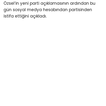
partiden istifalar başladı.
HABER:Gençağa KARAFAZLI
“Kurtuluş yok tek başına; ya hep beraber ya
hiçbirimiz” diyen CHP Ardeşen kadın kolları
başkanı Müjgan SEFEROĞLU GÜLTEKİN Özgür
Özsel’in yeni parti açıklamasının ardından bu
gün sosyal medya hesabından partisinden
istifa ettiğini açıkladı.