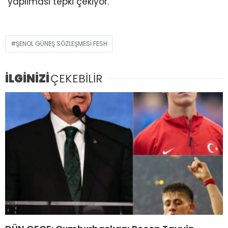
yapılması tepki çekiyor.
ŞENOL GÜNEŞ SÖZLEŞMESI FESH
İLGİNİZİ
ÇEKEBİLİR