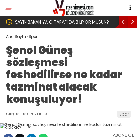
UN?
Yeni Parti İktidar Yolculuğuna Erdoğan’ın
Genel Af 
Memleketi Rize’den Başladı
Ana Sayfa
›
Spor
Şenol Güneş
sözleşmesi
feshedilirse ne kadar
tazminat alacak
konuşuluyor!
Giriş: 09-09-2021 10:10
Spor
ABONE OL