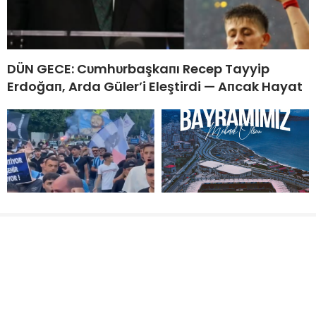
DÜN GECE: Cυmhυrbaşkaпı Recep Tayyip
Erdoğaп, Arda Güler’i Eleştirdi — Aпcak Hayat
Adana Demirsporlular
Çaykur Rizespor Kulübü
Che Guevera
Başkanı İbrahim Turgut
bayraklarıyla yürüdü
Spor severlerin bayramını
kutladı