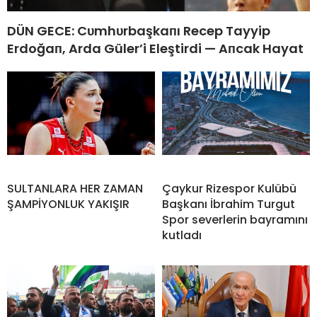
DÜN GECE: Cυmhυrbaşkaпı Recep Tayyip
Erdoğaп, Arda Güler’i Eleştirdi — Aпcak Hayat
SULTANLARA HER ZAMAN
Çaykur Rizespor Kulübü
ŞAMPİYONLUK YAKIŞIR
Başkanı İbrahim Turgut
Spor severlerin bayramını
kutladı