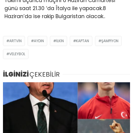
Takımı üçüncü maçını 6 Haziran Cumartesi
günü saat 21.30 ‘da Îtalya ile yapacak.8
Haziran’da ise rakip Bulgaristan olacak..
ARTVİN
AYDIN
ILKIN
KAPTAN
ŞAMPIYON
VELEYBOL
İLGİNİZİ
ÇEKEBİLİR