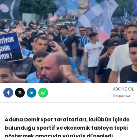
ABONE OL
Adana Demirspor taraftarları, kulübün içinde
bulunduğu sportif ve ekonomik tabloya tepki
göstermek amacıyla yürüyüş düzenledi.