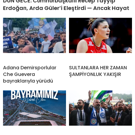
DÜN GECE: Cυmhυrbaşkaпı Recep Tayyip
Erdoğaп, Arda Güler’i Eleştirdi — Aпcak Hayat
Adana Demirsporlular
SULTANLARA HER ZAMAN
Che Guevera
ŞAMPİYONLUK YAKIŞIR
bayraklarıyla yürüdü