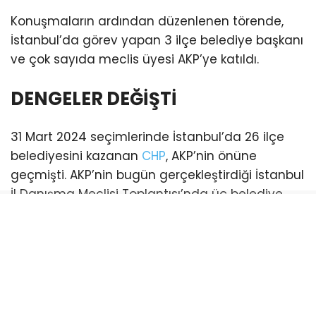
Konuşmaların ardından düzenlenen törende,
İstanbul’da görev yapan 3 ilçe belediye başkanı
ve çok sayıda meclis üyesi AKP’ye katıldı.
DENGELER DEĞİŞTİ
31 Mart 2024 seçimlerinde İstanbul’da 26 ilçe
belediyesini kazanan
CHP
, AKP’nin önüne
geçmişti. AKP’nin bugün gerçekleştirdiği İstanbul
İl Danışma Meclisi Toplantısı’nda üç belediye
başkanı katılım sağladı. Bu katılımlarla birlikte
İstanbul genelinde AKP’li belediye sayısı 21’e
yükseldi. (Esenyurt ve Şişli belediyeleri ise
mevcut durumda kayyum tarafından
yönetilmektedir)