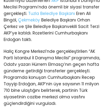
katılımıyla düzenlenen
AKP
İstanbul İl Danışma
Meclisi Programı’nda önemli bir siyasi transfer
gerçekleşti.
Tuzla
Belediye Başkanı
Eren Ali
Bingöl,
Çekmeköy
Belediye Başkanı Orhan
Çerkez ve Şile Belediye Başkanvekili Sacit Terzi
AKP’ye katıldı. Rozetlerini Cumhurbaşkanı
Erdoğan taktı.
Haliç Kongre Merkezi’nde gerçekleştirilen “AK
Parti İstanbul İl Danışma Meclisi” programında,
Odatv yazarı Hürrem Elmasçı’nın geçen hafta
gündeme getirdiği transferler gerçekleşti.
Programda konuşan Cumhurbaşkanı Recep
Tayyip Erdoğan, AKP’nin üye sayısının 11 milyon
710 bine ulaştığını belirterek, partinin Türk
siyasetinin cazibe merkezi olma vasfını
güçlendirdiğini vurguladı.