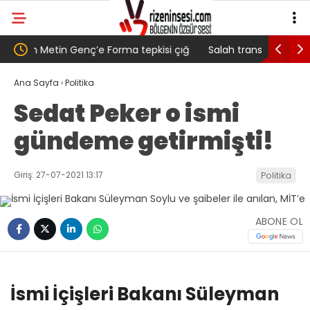
 çığ
Salah transferi sonrası 6661 forma alan
Pazarlı K
belediye başkanına ‘Kimin parasıyla’ sorusu
‘Bu Müca
Ana Sayfa
›
Politika
Sedat Peker o ismi
gündeme getirmişti!
Giriş: 27-07-2021 13:17
Politika
ABONE OL
İsmi İçişleri Bakanı Süleyman