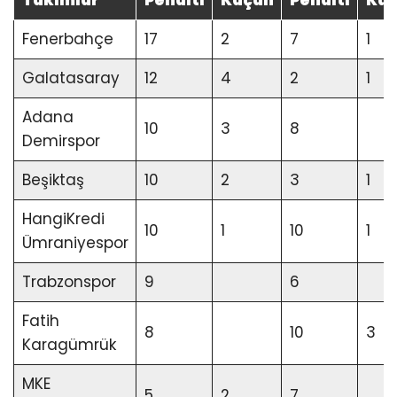
Takımlar
Penaltı
Kaçan
Penaltı
Ka
Fenerbahçe
17
2
7
1
Galatasaray
12
4
2
1
Adana
10
3
8
Demirspor
Beşiktaş
10
2
3
1
HangiKredi
10
1
10
1
Ümraniyespor
Trabzonspor
9
6
Fatih
8
10
3
Karagümrük
MKE
5
2
7