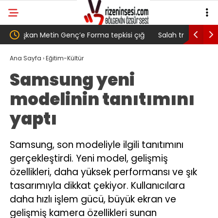
 çığ
Salah transferi sonrası 6661 forma alan
Pazarlı Ka
belediye başkanına ‘Kimin parasıyla’ sorusu
‘Bu Mücad
Ana Sayfa
›
Eğitim-Kültür
Samsung yeni
modelinin tanıtımını
yaptı
Samsung, son modeliyle ilgili tanıtımını
gerçekleştirdi. Yeni model, gelişmiş
özellikleri, daha yüksek performansı ve şık
tasarımıyla dikkat çekiyor. Kullanıcılara
daha hızlı işlem gücü, büyük ekran ve
gelişmiş kamera özellikleri sunan