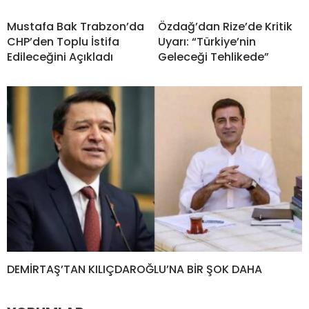
Mustafa Bak Trabzon’da
Özdağ’dan Rize’de Kritik
CHP’den Toplu İstifa
Uyarı: “Türkiye’nin
Edileceğini Açıkladı
Geleceği Tehlikede”
DEMİRTAŞ’TAN KILIÇDAROĞLU’NA BİR ŞOK DAHA