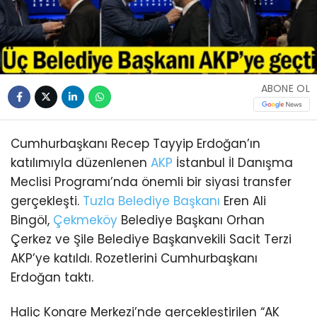
ABONE OL
Cumhurbaşkanı Recep Tayyip Erdoğan’ın
katılımıyla düzenlenen
AKP
İstanbul İl Danışma
Meclisi Programı’nda önemli bir siyasi transfer
gerçekleşti.
Tuzla
Belediye Başkanı
Eren Ali
Bingöl,
Çekmeköy
Belediye Başkanı Orhan
Çerkez ve Şile Belediye Başkanvekili Sacit Terzi
AKP’ye katıldı. Rozetlerini Cumhurbaşkanı
Erdoğan taktı.
Haliç Kongre Merkezi’nde gerçekleştirilen “AK