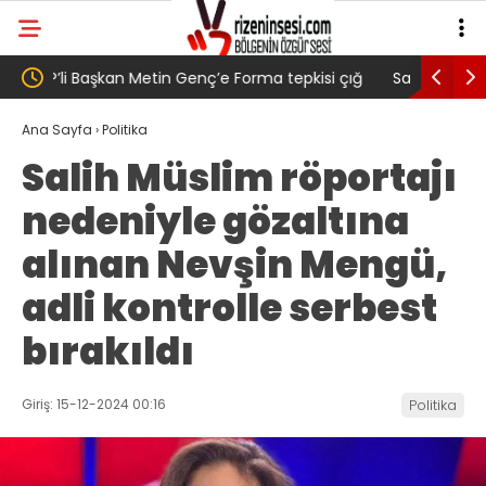
 çığ
Salah transferi sonrası 6661 forma alan
Pazarlı Ka
belediye başkanına ‘Kimin parasıyla’ sorusu
‘Bu Mücad
Ana Sayfa
›
Politika
Salih Müslim röportajı
nedeniyle gözaltına
alınan Nevşin Mengü,
adli kontrolle serbest
bırakıldı
Giriş: 15-12-2024 00:16
Politika