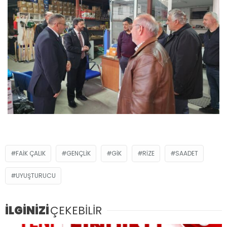
FAIK ÇALIK
GENÇLIK
GIK
RIZE
SAADET
UYUŞTURUCU
İLGİNİZİ
ÇEKEBİLİR