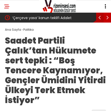
‘Çerçeve yasa’ kanun teklifi Adalet
AKP’li Ba
Komisyonu’ndan geçti
gibi: Dile
Ana Sayfa
›
Politika
Saadet Partili
köyünde 
Çalık’tan Hükumete
Trabzons
sert tepki : “Boş
Tencere Kaynamıyor,
Gençler Ümidini Yitirdi
Ülkeyi Terk Etmek
İstiyor”