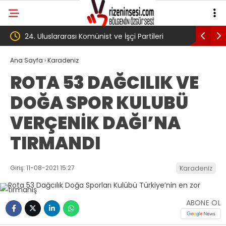
eri
‘Çerçeve yasa’ kanun teklifi Adalet
AKP’l
Komisyonu’ndan geçti
gibi:
Ana Sayfa
›
Karadeniz
ROTA 53 DAĞCILIK VE
köyü
DOĞA SPOR KULUBÜ
Trab
VERÇENİK DAĞI’NA
TIRMANDI
Giriş: 11-08-2021 15:27
Karadeniz
ABONE OL