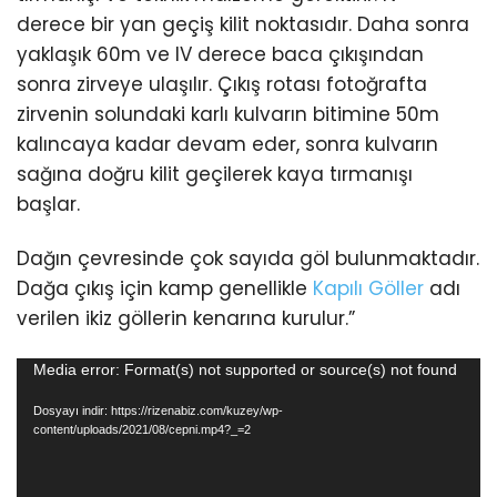
derece bir yan geçiş kilit noktasıdır. Daha sonra
yaklaşık 60m ve IV derece baca çıkışından
sonra zirveye ulaşılır. Çıkış rotası fotoğrafta
zirvenin solundaki karlı kulvarın bitimine 50m
kalıncaya kadar devam eder, sonra kulvarın
sağına doğru kilit geçilerek kaya tırmanışı
başlar.
Dağın çevresinde çok sayıda göl bulunmaktadır.
Dağa çıkış için kamp genellikle
Kapılı Göller
adı
verilen ikiz göllerin kenarına kurulur.”
Video
Media error: Format(s) not supported or source(s) not found
oynatıcı
Dosyayı indir: https://rizenabiz.com/kuzey/wp-
content/uploads/2021/08/cepni.mp4?_=2