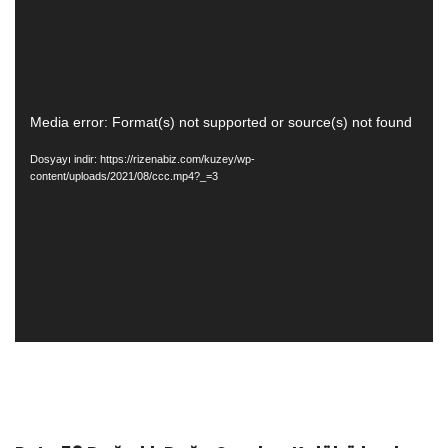
Video
Media error: Format(s) not supported or source(s) not found
oynatıcı
Dosyayı indir: https://rizenabiz.com/kuzey/wp-
content/uploads/2021/08/ccc.mp4?_=3