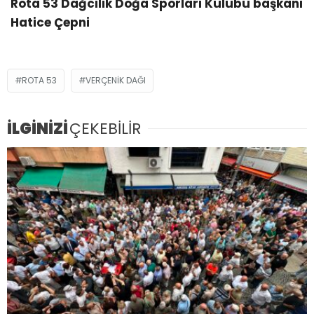
Rota 53 Dağcılık Doğa Sporları Kulübü başkanı
Hatice Çepni
ROTA 53
VERÇENIK DAĞI
İLGİNİZİ
ÇEKEBİLİR