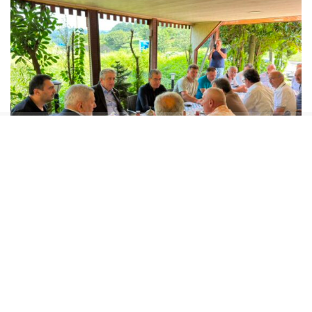
GÜNAYDIN “ORTALARDA İKTİDAR BLOKUNDAN
BİR TANE MİLLETVEKİLİ GÖREMİYORUZ”
Gökhan Günaydın yaptığı açıklamada, sahada
aktif olduklarını ve vatandaşla doğrudan