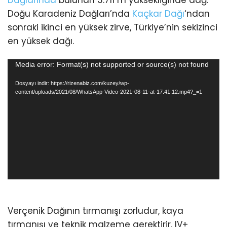
Dağlarında
bulunan 3.711 m yüksekliğinde dağ.
Doğu Karadeniz Dağları’nda
Kaçkar Dağı
‘ndan
sonraki ikinci en yüksek zirve, Türkiye’nin sekizinci
en yüksek dağı.
Video
Media error: Format(s) not supported or source(s) not found
oynatıcı
Dosyayı indir: https://rizenabiz.com/kuzey/wp-
content/uploads/2021/08/WhatsApp-Video-2021-08-11-at-17.41.12.mp4?_=1
Verçenik Dağının tırmanışı zorludur, kaya
tırmanışı ve teknik malzeme gerektirir. IV+