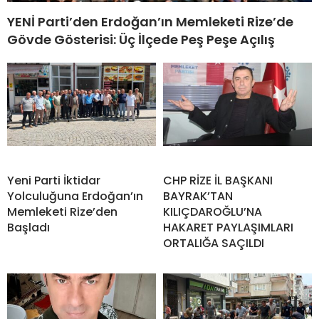
YENİ Parti’den Erdoğan’ın Memleketi Rize’de
Gövde Gösterisi: Üç İlçede Peş Peşe Açılış
Yeni Parti İktidar
CHP RİZE İL BAŞKANI
Yolculuğuna Erdoğan’ın
BAYRAK’TAN
Memleketi Rize’den
KILIÇDAROĞLU’NA
Başladı
HAKARET PAYLAŞIMLARI
ORTALIĞA SAÇILDI