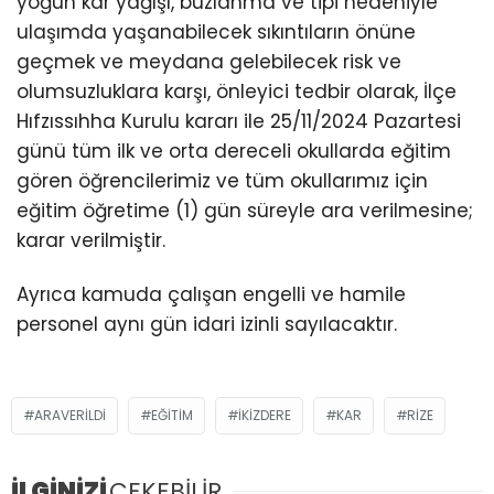
yoğun kar yağışı, buzlanma ve tipi nedeniyle
ulaşımda yaşanabilecek sıkıntıların önüne
geçmek ve meydana gelebilecek risk ve
olumsuzluklara karşı, önleyici tedbir olarak, İlçe
Hıfzıssıhha Kurulu kararı ile 25/11/2024 Pazartesi
günü tüm ilk ve orta dereceli okullarda eğitim
gören öğrencilerimiz ve tüm okullarımız için
eğitim öğretime (1) gün süreyle ara verilmesine;
karar verilmiştir.
Ayrıca kamuda çalışan engelli ve hamile
personel aynı gün idari izinli sayılacaktır.
ARAVERILDI
EĞITIM
IKIZDERE
KAR
RIZE
İLGİNİZİ
ÇEKEBİLİR