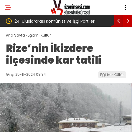
ileri
‘Çerçeve yasa’ kanun teklifi Adalet
AKP
Komisyonu’ndan geçti
gibi
Ana Sayfa
›
Eğitim-Kültür
Rize’nin İkizdere
köy
ilçesinde kar tatili
Tra
Giriş: 25-11-2024 08:34
Eğitim-Kültür