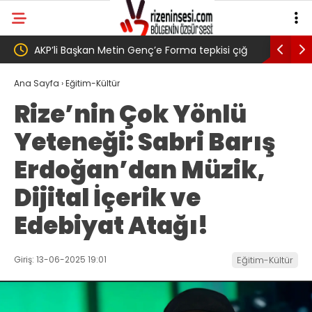
kisi çığ
Salah transferi sonrası 6661 forma alan
Pazar
enç,
belediye başkanına ‘Kimin parasıyla’ sorusu
‘Bu M
Ana Sayfa
›
Eğitim-Kültür
Rize’nin Çok Yönlü
Yeteneği: Sabri Barış
Erdoğan’dan Müzik,
Dijital İçerik ve
Edebiyat Atağı!
Giriş: 13-06-2025 19:01
Eğitim-Kültür