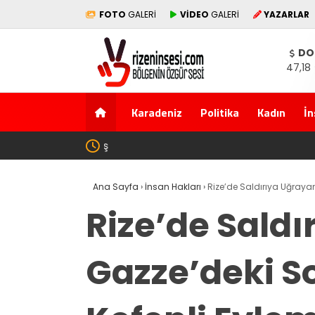
FOTO
GALERİ
VİDEO
GALERİ
YAZARLAR
DO
47,18
Karadeniz
Politika
Kadın
İn
SAYIN BAKAN YA O TARAFI DA BİLİYOR MUSUN
Ana Sayfa
›
İnsan Hakları
›
Rize’de Saldırıya Uğraya
Rize’de Sald
Gazze’deki S