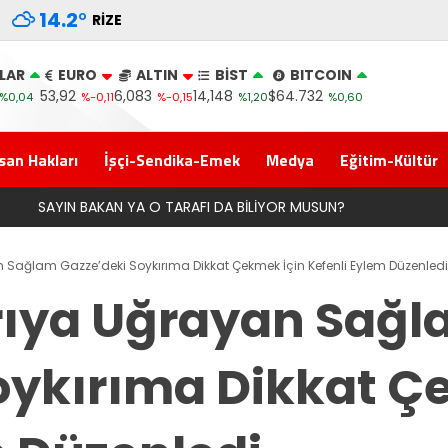
14.2
°
RIZE
LAR
EURO
ALTIN
BİST
BITCOIN
53,92
6,083
14,148
$64.732
%0,04
%-0,11
%-0,15
%1,20
%0,60
san Hakları
İşçi-Sendika-Emek
Medya
Eğitim-Kültür
?
n Sağlam Gazze’deki Soykırıma Dikkat Çekmek İçin Kefenli Eylem Düzenledi
ırıya Uğrayan Sağ
oykırıma Dikkat Ç