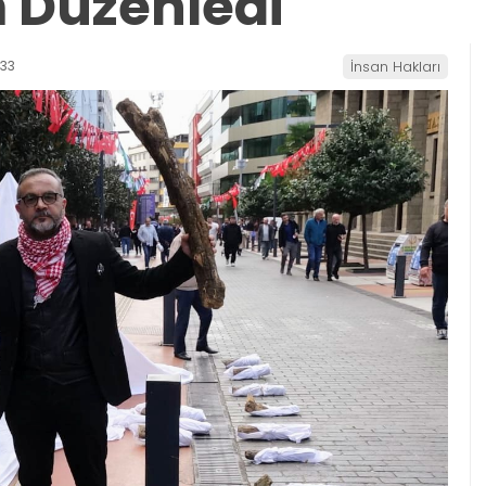
m Düzenledi
:33
İnsan Hakları