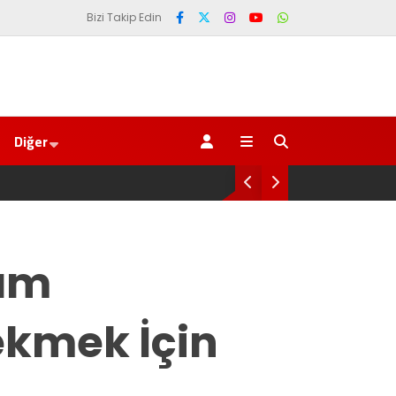
Bizi Takip Edin
Diğer
Yeni Parti İktidar Yolculuğuna Erdoğan’ı
lam
ekmek İçin