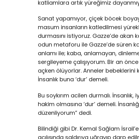
katliamlara artık yüreğimiz dayanmıy
Sanat yapamıyor, çiçek böcek boyay
masum insanların katledilmesi yürekl
durmasını istiyoruz. Gazze’de akan ka
odun metaforu ile Gazze’de süren ka
anlamı ile; kaba, anlamayan, dinleme
sergileyeme çalışıyorum. Bir an önce
açken ölüyorlar. Anneler bebeklerini k
İnsanlık buna ‘dur’ demeli.
Bu soykırım acilen durmalı. İnsanlık,
hakim olmasına ‘dur’ demeli. İnsanlığ
düzenliyorum” dedi.
Bilindiği gibi Dr. Kemal Sağlam İsrail
açılışında saldırıya uğrayıp darp edil