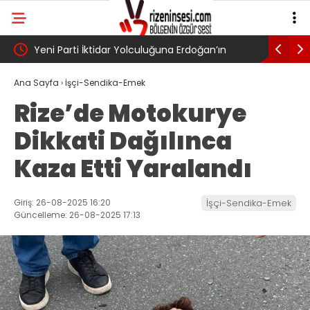
UN?
Yeni Parti İktidar Yolculuğuna Erdoğan’ın
Genel Af 
Memleketi Rize’den Başladı
Ana Sayfa
›
İşçi-Sendika-Emek
Rize’de Motokurye
Dikkati Dağılınca
Kaza Etti Yaralandı
Giriş: 26-08-2025 16:20
İşçi-Sendika-Emek
Güncelleme: 26-08-2025 17:13