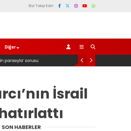
Bizi Takip Edin
Diğer
Pazarlı Kadın Balıkçılara YENİ Parti’den 
rcı’nın İsrail
hatırlattı
SON HABERLER