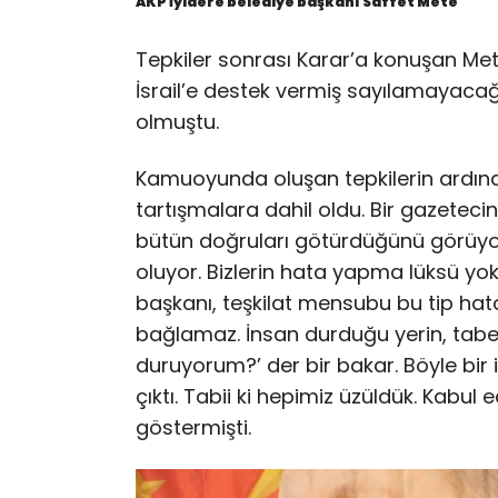
AKP İyidere belediye başkanı Saffet Mete
Tepkiler sonrası Karar’a konuşan Mete
İsrail’e destek vermiş sayılamayacağı
olmuştu.
Kamuoyunda oluşan tepkilerin ardın
tartışmalara dahil oldu. Bir gazetecin
bütün doğruları götürdüğünü görüy
oluyor. Bizlerin hata yapma lüksü yo
başkanı, teşkilat mensubu bu tip hata
bağlamaz. İnsan durduğu yerin, tabel
duruyorum?’ der bir bakar. Böyle bir
çıktı. Tabii ki hepimiz üzüldük. Kabul ed
göstermişti.