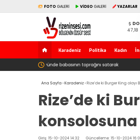
FOTO
GALERİ
VİDEO
GALERİ
YAZARLAR
DO
47,18
Karadeniz
Politika
Kadın
İn
ğını satarak
Salah transferi sonrası 6661 forma alan bel
Ana Sayfa
›
Karadeniz
›
Rize’de ki Burger King olayı B
Rize’de ki Bur
konsolosuna s
Giriş: 15-10-2024 14:32
Güncelleme: 15-10-2024 16: