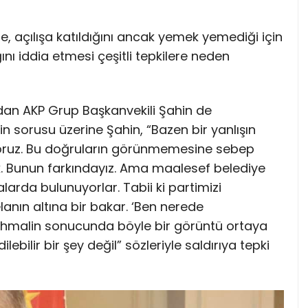
, açılışa katıldığını ancak yemek yemediği için
nı iddia etmesi çeşitli tepkilere neden
dan AKP Grup Başkanvekili Şahin de
in sorusu üzerine Şahin, “Bazen bir yanlışın
oruz. Bu doğruların görünmemesine sebep
k. Bunun farkındayız. Ama maalesef belediye
larda bulunuyorlar. Tabii ki partimizi
anın altına bir bakar. ‘Ben nerede
 ihmalin sonucunda böyle bir görüntü ortaya
ilebilir bir şey değil” sözleriyle saldırıya tepki