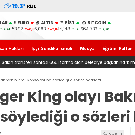
19.3
°
RIZE
LAR
EURO
ALTIN
BİST
BITCOIN
53,92
6,083
14,148
$64.732
%0,04
%-0,11
%-0,15
%1,20
%0,60
san Hakları
İşçi-Sendika-Emek
Medya
Eğitim-Kültür
ediye başkanına ‘Kimin parasıyla’ sorusu
akırcı’nın İsrail konsolosuna söylediği o sözleri hatırlattı
ger King olayı Bakı
öylediği o sözleri 
09
Karadeniz