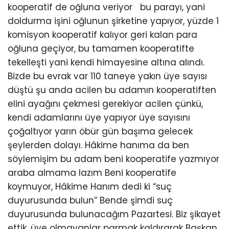
kooperatif de oğluna veriyor bu parayı, yani
doldurma işini oğlunun şirketine yapıyor, yüzde 1
komisyon kooperatif kalıyor geri kalan para
oğluna geçiyor, bu tamamen kooperatifte
tekelleşti yani kendi himayesine altına alındı.
Bizde bu evrak var 110 taneye yakın üye sayısı
düştü şu anda acilen bu adamın kooperatiften
elini ayağını çekmesi gerekiyor acilen çünkü,
kendi adamlarını üye yapıyor üye sayısını
çoğaltıyor yarın öbür gün başıma gelecek
şeylerden dolayı. Hâkime hanıma da ben
söylemişim bu adam beni kooperatife yazmıyor
araba almama lazım Beni kooperatife
koymuyor, Hâkime Hanım dedi ki “suç
duyurusunda bulun” Bende şimdi suç
duyurusunda bulunacağım Pazartesi. Biz şikayet
ettik ,üye olmayanlar parmak kaldırarak Başkan