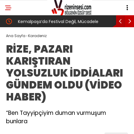
nel
Kemalpaşa’da Festival Değil, Mücadele
24. Ulusla
Buluşması
toplantıs
Ana Sayfa
›
Karadeniz
RİZE, PAZARI
KARIŞTIRAN
YOLSUZLUK İDDİALARI
GÜNDEM OLDU (VİDEO
HABER)
“Ben Tayyipçiyim duman vurmuşum
bunlara