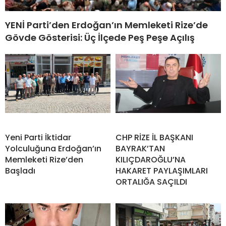
YENİ Parti’den Erdoğan’ın Memleketi Rize’de
Gövde Gösterisi: Üç İlçede Peş Peşe Açılış
Yeni Parti İktidar
CHP RİZE İL BAŞKANI
Yolculuğuna Erdoğan’ın
BAYRAK’TAN
Memleketi Rize’den
KILIÇDAROĞLU’NA
Başladı
HAKARET PAYLAŞIMLARI
ORTALIĞA SAÇILDI