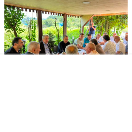
GÜNAYDIN “ORTALARDA İKTİDAR BLOKUNDAN
BİR TANE MİLLETVEKİLİ GÖREMİYORUZ”
Gökhan Günaydın yaptığı açıklamada, sahada
aktif olduklarını ve vatandaşla doğrudan