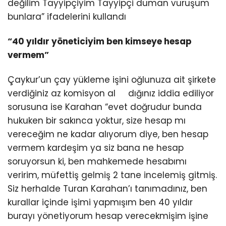
değilim Tayyipçiyim Tayyipçi duman vuruşum
bunlara” ifadelerini kullandı
“40 yıldır yöneticiyim ben kimseye hesap
vermem”
Çaykur’un çay yükleme işini oğlunuza ait şirkete
verdiğiniz az komisyon al dığınız iddia ediliyor
sorusuna ise Karahan “evet doğrudur bunda
hukuken bir sakınca yoktur, size hesap mı
vereceğim ne kadar alıyorum diye, ben hesap
vermem kardeşim ya siz bana ne hesap
soruyorsun ki, ben mahkemede hesabımı
veririm, müfettiş gelmiş 2 tane incelemiş gitmiş.
Siz herhalde Turan Karahan’ı tanımadınız, ben
kurallar içinde işimi yapmışım ben 40 yıldır
burayı yönetiyorum hesap verecekmişim işine