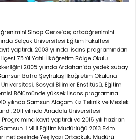
köğrenimini Sinop Gerze’de; ortaöğrenimini
nda Selçuk Üniversitesi Eğitim Fakültesi
ıt yaptırdı. 2003 yılında lisans programından
lçesi 75.Yıl Yatılı İlköğretim Bölge Okulu
kerliğini 2005 yılında Ardahan’da yedek subay
 Samsun Bafra Şeyhulaş İlköğretim Okuluna
Üniversitesi, Sosyal Bilimler Enstitüsü, Eğitim
onomisi Bölümünde yüksek lisans programına
2010 yılında Samsun Alaçam Kız Teknik ve Meslek
ndı. 2011 yılında Anadolu Üniversitesi
Programına kayıt yaptırdı ve 2015 yılı haziran
msun İl Milli Eğitim Müdürlüğü 2013 Ekim
ı neticesinde Yeşilyazı Ortaokulu Müdürü