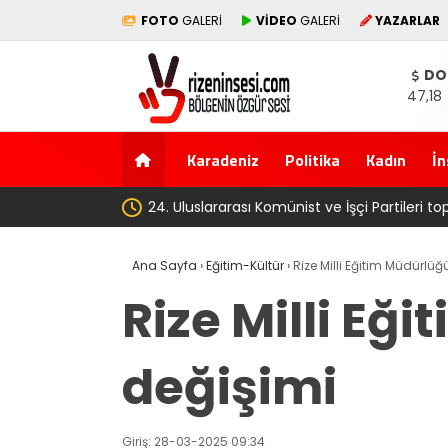
FOTO
GALERİ
VİDEO
GALERİ
YAZARLAR
DO
47,18
Karadeniz
Politika
Kadın
İn
‘Çerçeve yasa’ kanun teklifi Adalet 
Ana Sayfa
›
Eğitim-Kültür
›
Rize Milli Eğitim Müdürlü
Rize Milli E
değişimi
Giriş: 28-03-2025 09:34