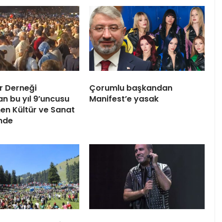
or Derneği
Çorumlu başkandan
an bu yıl 9’uncusu
Manifest’e yasak
en Kültür ve Sanat
inde