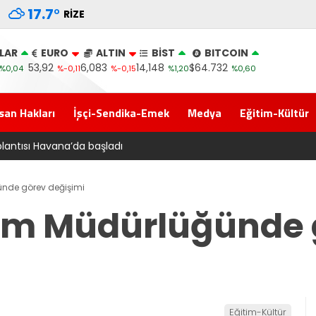
17.7
°
RIZE
LAR
EURO
ALTIN
BİST
BITCOIN
53,92
6,083
14,148
$64.732
%0,04
%-0,11
%-0,15
%1,20
%0,60
san Hakları
İşçi-Sendika-Emek
Medya
Eğitim-Kültür
Komisyonu’ndan geçti
ğünde görev değişimi
ğitim Müdürlüğünde
Eğitim-Kültür