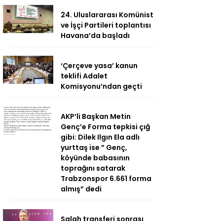
24. Uluslararası Komünist
ve İşçi Partileri toplantısı
Havana’da başladı
‘Çerçeve yasa’ kanun
teklifi Adalet
Komisyonu’ndan geçti
AKP’li Başkan Metin
Genç’e Forma tepkisi çığ
gibi: Dilek Ilgın Ela adlı
yurttaş ise ” Genç,
köyünde babasının
toprağını satarak
Trabzonspor 6.661 forma
almış” dedi
Salah transferi sonrası