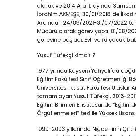
olarak ve 2014 Aralık ayında Samsun 
İbrahim AKMEŞE, 30/01/2018´de İlkadım
Ardından 24/09/2021-31/07/2022 tarih
Müdürü olarak görev yaptı. 01/08/2022
görevine başladı. Evli ve iki çocuk bab
Yusuf Tüfekçi kimdir ?
1977 yılında Kayseri/Yahyalı´da doğdu
Eğitim Fakültesi Sınıf Öğretmenliği
Üniversitesi İktisat Fakültesi Uluslar A
tamamlayan Yusuf Tüfekçi, 2016-2017 
Eğitim Bilimleri Enstitüsünde “Eğitim
Örgütlenmeleri” tezi ile Yüksek Lisan
1999-2003 yıllarında Niğde ilinin Çift