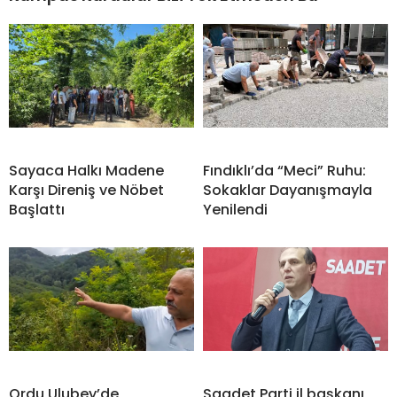
Sayaca Halkı Madene
Fındıklı’da “Meci” Ruhu:
Karşı Direniş ve Nöbet
Sokaklar Dayanışmayla
Başlattı
Yenilendi
Ordu Ulubey’de
Saadet Parti il başkanı