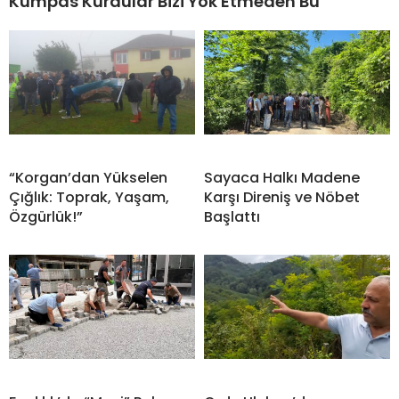
Kumpas Kurdular Bizi Yok Etmeden Bu
“Korgan’dan Yükselen
Sayaca Halkı Madene
Çığlık: Toprak, Yaşam,
Karşı Direniş ve Nöbet
Özgürlük!”
Başlattı