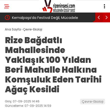
nel
Kemalpaşa’da Festival Değil, Mücadele
24. Ulusla
Buluşması
toplantıs
Ana Sayfa
›
Çevre-Ekoloji
Rize Bağdatlı
Mahallesinde
Yaklaşık 100 Yıldan
Beri Mahalle Halkına
Komşuluk Eden Tarihi
Ağaç Kesildi
Giriş: 07-09-2025 14:46
Çevre-Ekoloji
Güncelleme: 07-09-2025 14:59