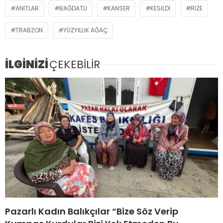
ANITLAR
BAĞDATLI
KANSER
KESİLDİ
RIZE
TRABZON
YÜZYILLIK AĞAÇ
İLGİNİZİ
ÇEKEBİLİR
Pazarlı Kadın Balıkçılar “Bize Söz Verip