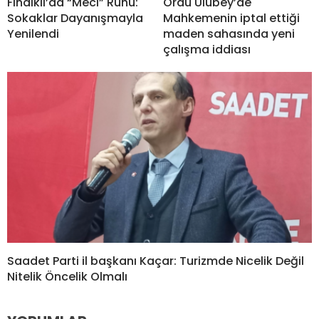
Fındıklı’da “Meci” Ruhu:
Ordu Ulubey’de
Sokaklar Dayanışmayla
Mahkemenin iptal ettiği
Yenilendi
maden sahasında yeni
çalışma iddiası
Saadet Parti il başkanı Kaçar: Turizmde Nicelik Değil
Nitelik Öncelik Olmalı