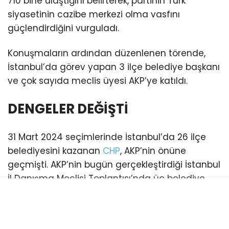
710 bine ulaştığını belirterek, partinin Türk
siyasetinin cazibe merkezi olma vasfını
güçlendirdiğini vurguladı.
Konuşmaların ardından düzenlenen törende,
İstanbul’da görev yapan 3 ilçe belediye başkanı
ve çok sayıda meclis üyesi AKP’ye katıldı.
DENGELER DEĞİŞTİ
31 Mart 2024 seçimlerinde İstanbul’da 26 ilçe
belediyesini kazanan
CHP
, AKP’nin önüne
geçmişti. AKP’nin bugün gerçekleştirdiği İstanbul
İl Danışma Meclisi Toplantısı’nda üç belediye
başkanı katılım sağladı. Bu katılımlarla birlikte
İstanbul genelinde AKP’li belediye sayısı 21’e
yükseldi. (Esenyurt ve Şişli belediyeleri ise