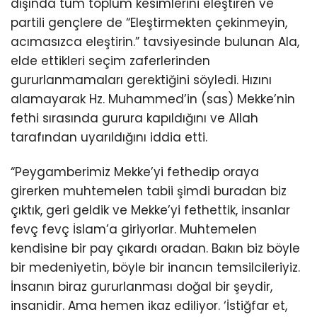
dışında tüm toplum kesimlerini eleştiren ve
partili gençlere de “Eleştirmekten çekinmeyin,
acımasızca eleştirin.” tavsiyesinde bulunan Ala,
elde ettikleri seçim zaferlerinden
gururlanmamaları gerektiğini söyledi. Hızını
alamayarak Hz. Muhammed’in (sas) Mekke’nin
fethi sırasında gurura kapıldığını ve Allah
tarafından uyarıldığını iddia etti.
“Peygamberimiz Mekke’yi fethedip oraya
girerken muhtemelen tabii şimdi buradan biz
çıktık, geri geldik ve Mekke’yi fethettik, insanlar
fevç fevç İslam’a giriyorlar. Muhtemelen
kendisine bir pay çıkardı oradan. Bakın biz böyle
bir medeniyetin, böyle bir inancın temsilcileriyiz.
İnsanın biraz gururlanması doğal bir şeydir,
insanidir. Ama hemen ikaz ediliyor. ‘İstiğfar et,