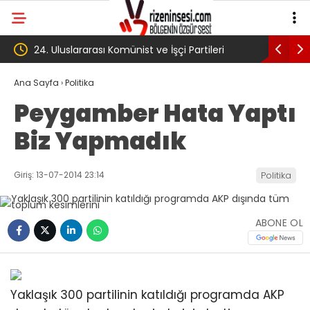
çi Partileri
‘Çerçeve yasa’ kanun teklifi Adalet
Komisyonu’ndan geçti
Ana Sayfa
›
Politika
Peygamber Hata Yaptı
Biz Yapmadık
Giriş: 13-07-2014 23:14
Politika
ABONE OL
Yaklaşık 300 partilinin katıldığı programda AKP