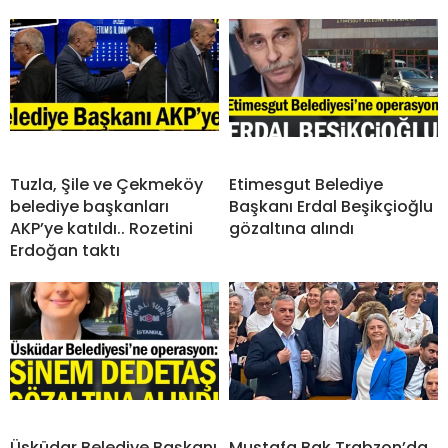
Tuzla, Şile ve Çekmeköy
Etimesgut Belediye
belediye başkanları
Başkanı Erdal Beşikçioğlu
AKP’ye katıldı.. Rozetini
gözaltına alındı
Erdoğan taktı
Üsküdar Belediye Başkanı
Mustafa Bak Trabzon’da