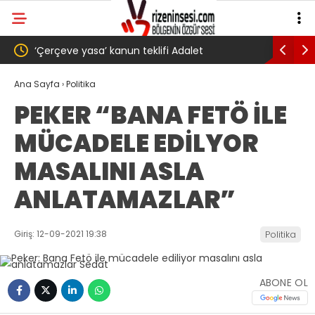
Adalet
AKP’li Başkan Metin Genç’e Forma tepkisi çığ
gibi: Dilek Ilgın Ela adlı yurttaş ise ” Genç,
Ana Sayfa
›
Politika
PEKER “BANA FETÖ İLE
köyünde babasının toprağını satarak
MÜCADELE EDİLYOR
Trabzonspor 6.661 forma almış” dedi
MASALINI ASLA
ANLATAMAZLAR”
Giriş: 12-09-2021 19:38
Politika
ABONE OL