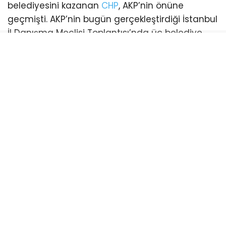
belediyesini kazanan
CHP
, AKP’nin önüne
geçmişti. AKP’nin bugün gerçekleştirdiği İstanbul
İl Danışma Meclisi Toplantısı’nda üç belediye
başkanı katılım sağladı. Bu katılımlarla birlikte
İstanbul genelinde AKP’li belediye sayısı 21’e
yükseldi. (Esenyurt ve Şişli belediyeleri ise
mevcut durumda kayyum tarafından
yönetilmektedir)
CHP’li belediye ise sayısı 18’e geriledi.
Bayrampaşa:
CHP’li Belediye Başkanı Hasan
Mutlu’nun tutuklanmasıyla boşalan koltuk için
yapılan ilk başkanvekilliği seçimini CHP kazandı.
AKP’nin itirazı sonrası yenilenen seçimde AKP’li
İbrahim Akın belediye başkanvekili oldu.