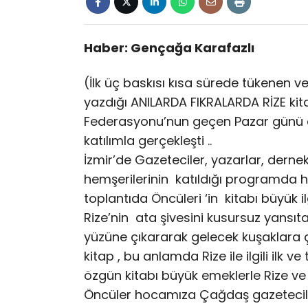
Haber: Gençağa Karafazlı
(İlk üç baskısı kısa sürede tükenen v
yazdığı ANILARDA FIKRALARDA RİZE kitab
Federasyonu’nun geçen Pazar günü d
katılımla gerçekleşti ..
İzmir’de Gazeteciler, yazarlar, dern
hemşerilerinin katıldığı programda h
toplantıda Öncüleri ‘in kitabı büyük i
Rize’nin ata şivesini kusursuz yansıt
yüzüne çıkararak gelecek kuşaklara ç
kitap , bu anlamda Rize ile ilgili ilk v
özgün kitabı büyük emeklerle Rize ve
Öncüler hocamıza Çağdaş gazetecile