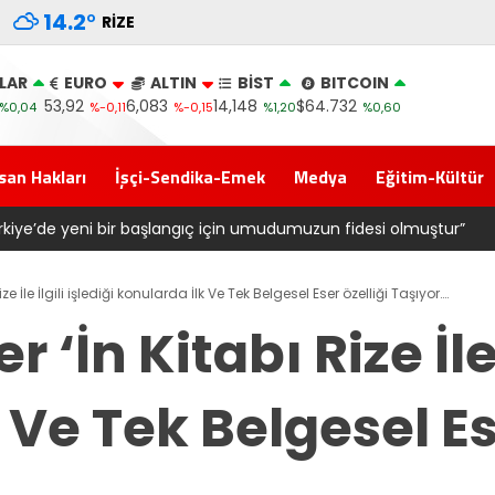
14.2
°
RIZE
LAR
EURO
ALTIN
BİST
BITCOIN
53,92
6,083
14,148
$64.732
%0,04
%-0,11
%-0,15
%1,20
%0,60
san Hakları
İşçi-Sendika-Emek
Medya
Eğitim-Kültür
 Gövde Gösterisi: Üç İlçede Peş Peşe Açılış
e İle İlgili işlediği konularda İlk Ve Tek Belgesel Eser özelliği Taşıyor….
‘İn Kitabı Rize İle İ
 Ve Tek Belgesel Es