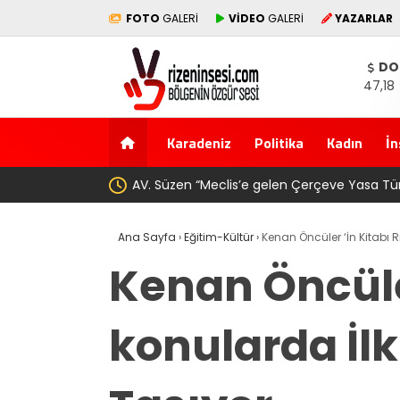
FOTO
GALERİ
VİDEO
GALERİ
YAZARLAR
DO
47,18
Karadeniz
Politika
Kadın
İn
YENİ Parti’den Erdoğan’ın Memleketi Rize’de
Ana Sayfa
›
Eğitim-Kültür
›
Kenan Öncüler ‘İn Kitabı Riz
Kenan Öncüler 
konularda İlk