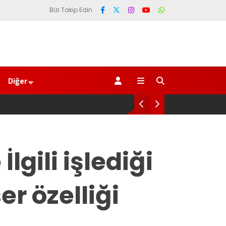
Bizi Takip Edin
Diğer
SAYIN BAKAN YA O TARAFI DA BİLİYOR MU
lgili işlediği
er özelliği