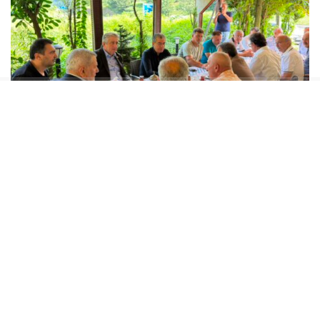
GÜNAYDIN “ORTALARDA İKTİDAR BLOKUNDAN
BİR TANE MİLLETVEKİLİ GÖREMİYORUZ”
Gökhan Günaydın yaptığı açıklamada, sahada
aktif olduklarını ve vatandaşla doğrudan
iletişim kurduklarını vurguladı. İktidar
temsilcilerinin sahada görünmediğini belirterek,