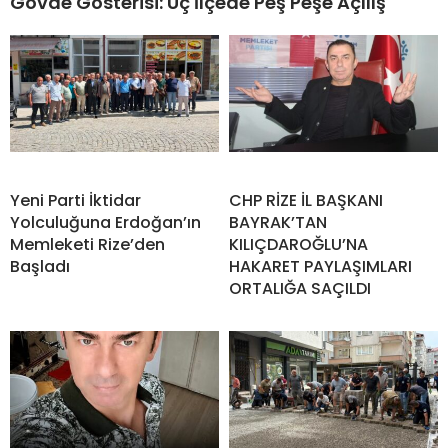
Gövde Gösterisi: Üç İlçede Peş Peşe Açılış
Yeni Parti İktidar
CHP RİZE İL BAŞKANI
Yolculuğuna Erdoğan’ın
BAYRAK’TAN
Memleketi Rize’den
KILIÇDAROĞLU’NA
Başladı
HAKARET PAYLAŞIMLARI
ORTALIĞA SAÇILDI