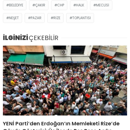
BELEDIYE
ÇAKIR
CHP
HALK
MECLISI
NEŞET
PAZAR
RIZE
TOPLANTISI
İLGİNİZİ
ÇEKEBİLİR
YENİ Parti’den Erdoğan’ın Memleketi Rize’de