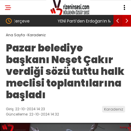
YENİ Parti’den Erdoğan’ın Memleketi Rize’de
SAYIN BA
Gövde Gösterisi: Üç İlçede Peş Peşe Açılış
Ana Sayfa
›
Karadeniz
Pazar belediye
başkanı Neşet Çakır
verdiği sözü tuttu halk
meclisi toplantılarına
başladı
Giriş: 22-10-2024 14:23
Karadeniz
Güncelleme: 22-10-2024 14:32