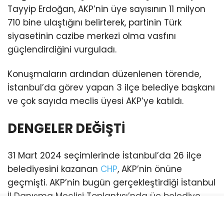
Tayyip Erdoğan, AKP’nin üye sayısının 11 milyon
710 bine ulaştığını belirterek, partinin Türk
siyasetinin cazibe merkezi olma vasfını
güçlendirdiğini vurguladı.
Konuşmaların ardından düzenlenen törende,
İstanbul’da görev yapan 3 ilçe belediye başkanı
ve çok sayıda meclis üyesi AKP’ye katıldı.
DENGELER DEĞİŞTİ
31 Mart 2024 seçimlerinde İstanbul’da 26 ilçe
belediyesini kazanan
CHP
, AKP’nin önüne
geçmişti. AKP’nin bugün gerçekleştirdiği İstanbul
İl Danışma Meclisi Toplantısı’nda üç belediye
başkanı katılım sağladı. Bu katılımlarla birlikte
İstanbul genelinde AKP’li belediye sayısı 21’e