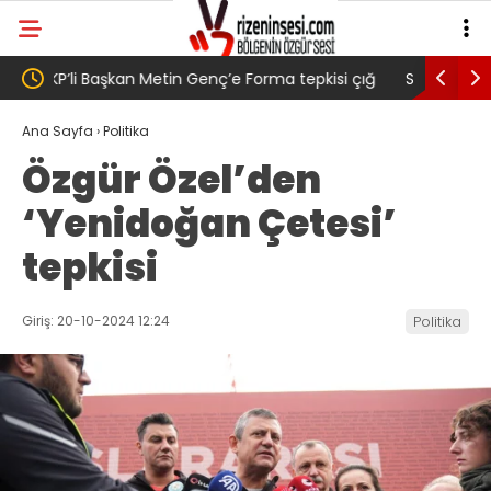
i çığ
Salah transferi sonrası 6661 forma alan
Pazarlı 
,
belediye başkanına ‘Kimin parasıyla’ sorusu
‘Bu Müc
Ana Sayfa
›
Politika
Özgür Özel’den
‘Yenidoğan Çetesi’
tepkisi
Giriş: 20-10-2024 12:24
Politika