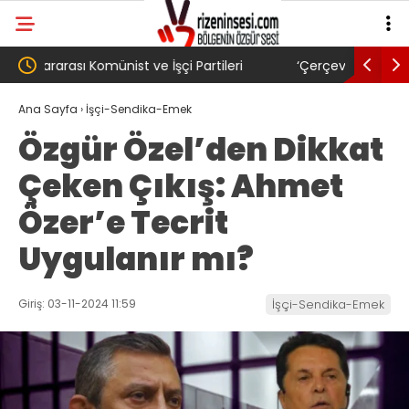
‘Çerçeve yasa’ kanun teklifi Adalet
AKP’li Ba
Komisyonu’ndan geçti
gibi: Dile
Ana Sayfa
›
İşçi-Sendika-Emek
Özgür Özel’den Dikkat
köyünde 
Çeken Çıkış: Ahmet
Trabzons
Özer’e Tecrit
Uygulanır mı?
Giriş: 03-11-2024 11:59
İşçi-Sendika-Emek