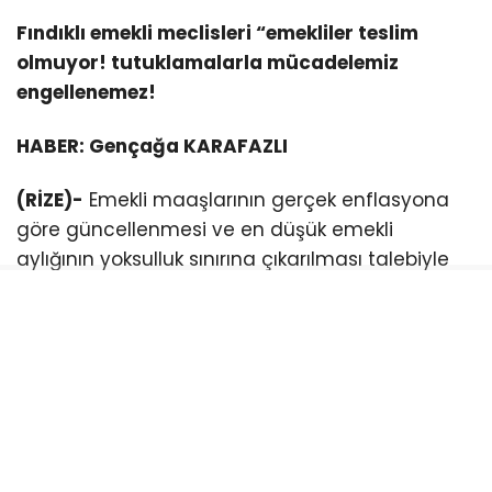
Fındıklı emekli meclisleri “emekliler teslim
olmuyor! tutuklamalarla mücadelemiz
engellenemez!
HABER: Gençağa KARAFAZLI
(RİZE)-
Emekli maaşlarının gerçek enflasyona
göre güncellenmesi ve en düşük emekli
aylığının yoksulluk sınırına çıkarılması talebiyle
mücadele eden Emekli Meclisi üyelerinin
tutuklanmasına yönelik tepkiler sürüyor.
Rize, Fındıklı Emekli Meclisi üyeleri, Cumhuriyet
meydanında yaptıkları basın açıklamasıyla
tutuklu bulunan Emekli meclisi üyelerinin serbest
bırakılmasını istedi.