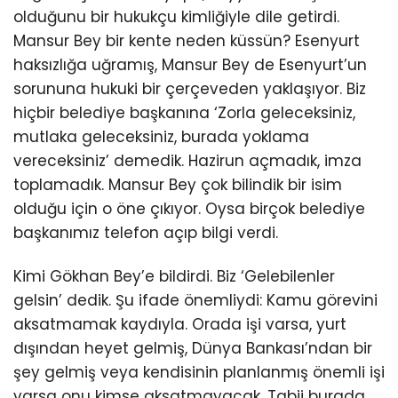
olduğunu bir hukukçu kimliğiyle dile getirdi.
Mansur Bey bir kente neden küssün? Esenyurt
haksızlığa uğramış, Mansur Bey de Esenyurt’un
sorununa hukuki bir çerçeveden yaklaşıyor. Biz
hiçbir belediye başkanına ‘Zorla geleceksiniz,
mutlaka geleceksiniz, burada yoklama
vereceksiniz’ demedik. Hazirun açmadık, imza
toplamadık. Mansur Bey çok bilindik bir isim
olduğu için o öne çıkıyor. Oysa birçok belediye
başkanımız telefon açıp bilgi verdi.
Kimi Gökhan Bey’e bildirdi. Biz ‘Gelebilenler
gelsin’ dedik. Şu ifade önemliydi: Kamu görevini
aksatmamak kaydıyla. Orada işi varsa, yurt
dışından heyet gelmiş, Dünya Bankası’ndan bir
şey gelmiş veya kendisinin planlanmış önemli işi
varsa onu kimse aksatmayacak. Tabii burada