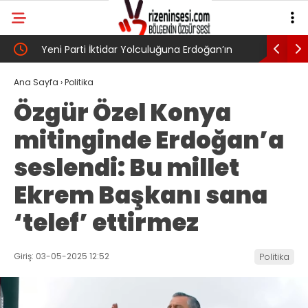
UN?
Yeni Parti İktidar Yolculuğuna Erdoğan’ın
Genel Af 
Memleketi Rize’den Başladı
Ana Sayfa
›
Politika
Özgür Özel Konya
mitinginde Erdoğan’a
seslendi: Bu millet
Ekrem Başkanı sana
‘telef’ ettirmez
Giriş: 03-05-2025 12:52
Politika