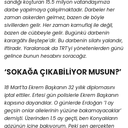
sandığı koşturan 15.5 milyon vatandaşımıza
darbe yapılmaya çalışılmaktadır. Darbeler her
zaman askerden gelmez, bazen de böyle
sivillerden gelir. Her zaman kamuflaj ile değil,
bazen de cübbeyle gelir. Bugünkü darbenin
karargâhı Beştepe’dir. Bu darbenin silahı yalandır,
iftiradır. Yaralansak da TRT’yi yönetenlerden günü
gelince bunun hesabını soracağız.
‘SOKAĞA ÇIKABİLİYOR MUSUN?’
18 Mart’ta Ekrem Başkanın 32 yıllık diplomasını
iptal ettiler. Ertesi gün polislerle Ekrem Başkanın
kapısına dayandılar. O günlerde Erdoğan ‘1 ay
geçsin onlar ailelerinin yüzüne bakamayacaklar’
demişti. Üzerinden 1.5 ay geçti, ben Konyalıların
gözünün içine bakıyorum. Peki sen gerçekten