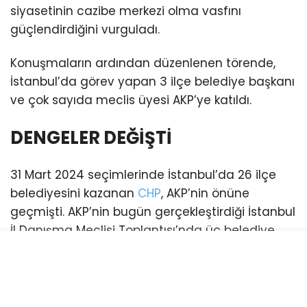
siyasetinin cazibe merkezi olma vasfını
güçlendirdiğini vurguladı.
Konuşmaların ardından düzenlenen törende,
İstanbul’da görev yapan 3 ilçe belediye başkanı
ve çok sayıda meclis üyesi AKP’ye katıldı.
DENGELER DEĞİŞTİ
31 Mart 2024 seçimlerinde İstanbul’da 26 ilçe
belediyesini kazanan
CHP
, AKP’nin önüne
geçmişti. AKP’nin bugün gerçekleştirdiği İstanbul
İl Danışma Meclisi Toplantısı’nda üç belediye
başkanı katılım sağladı. Bu katılımlarla birlikte
İstanbul genelinde AKP’li belediye sayısı 21’e
yükseldi. (Esenyurt ve Şişli belediyeleri ise
mevcut durumda kayyum tarafından