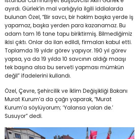
İstanbul Cumhuriyet Başsavcısı Akın Gürlek’e
ayırdı. Gürlek’in mal varlığıyla ilgili iddialarda
bulunan Özel, “Bir savcı, bir hakim başka yerde iş
yapamaz, başka yerden para kazanamaz. Bu
adam tam 16 tane tapu biriktirmiş. Bilmediğimiz
ikisi çıktı. Onlar da ilan edildi, firmaları kabul etti.
Toplamda 19 yıldır görev yapıyor. 190 yıl görev
yapsa, ya da 19 yılda 10 savcının aldığı maaşı
tek başına alsa bu serveti yapması mümkün
değil” ifadelerini kullandı.
Özel, Çevre, Şehircilik ve İklim Değişikliği Bakanı
Murat Kurum’a da çağrı yaparak, “Murat
Kurum’a söylüyorum; ‘Yalansa yalan de.’
Susuyor” dedi.