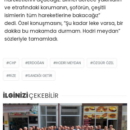
ve etrafındaki korumanın, şoförün, çeşitli
isimlerin tüm hareketlerine bakacağız”
dedi. Özel konuşmasını, “Şu kadar leke varsa, bir
dakika bu makamda durmam. Hodri meydan”
sözleriyle tamamladı.
CHP
ERDOĞAN
HODRI MEYDAN
ÖZGÜR ÖZEL
RIZE
SANDIĞI GETIR
İLGİNİZİ
ÇEKEBİLİR