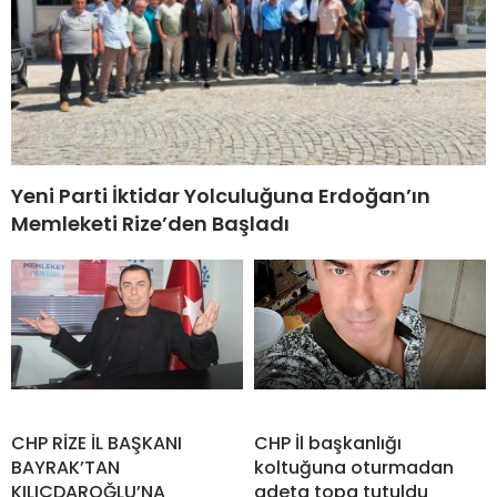
Yeni Parti İktidar Yolculuğuna Erdoğan’ın
Memleketi Rize’den Başladı
CHP RİZE İL BAŞKANI
CHP İl başkanlığı
BAYRAK’TAN
koltuğuna oturmadan
KILIÇDAROĞLU’NA
adeta topa tutuldu