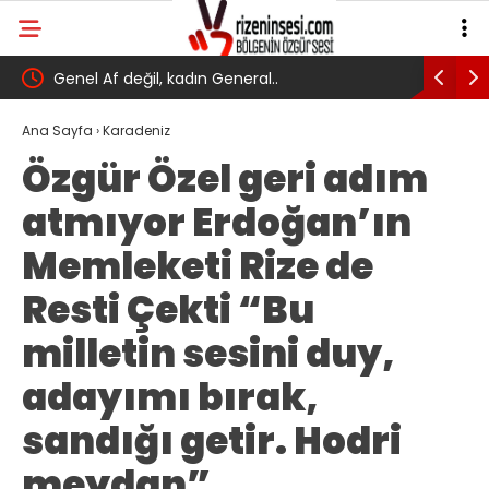
Genel Af değil, kadın General..
Yeni Parti
Yarın Tör
Ana Sayfa
›
Karadeniz
Özgür Özel geri adım
atmıyor Erdoğan’ın
Memleketi Rize de
Resti Çekti “Bu
milletin sesini duy,
adayımı bırak,
sandığı getir. Hodri
meydan”