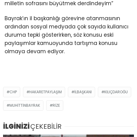
milletin sofrasını büyütmek derdindeyim”
Bayrak’ın il başkanlığı görevine atanmasının
ardından sosyal medyada çok sayıda kullanıcı
duruma tepki gösterirken, söz konusu eski
paylaşımlar kamuoyunda tartışma konusu
olmaya devam ediyor.
CHP
HAKARETPAYLAŞIM
ILBAŞKANI
KILIÇDAROĞU
MUHITTINBAYRAK
RIZE
İLGİNİZİ
ÇEKEBİLİR