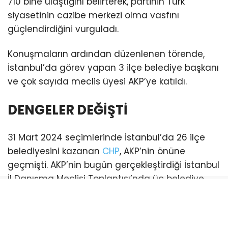
710 bine ulaştığını belirterek, partinin Türk
siyasetinin cazibe merkezi olma vasfını
güçlendirdiğini vurguladı.
Konuşmaların ardından düzenlenen törende,
İstanbul’da görev yapan 3 ilçe belediye başkanı
ve çok sayıda meclis üyesi AKP’ye katıldı.
DENGELER DEĞİŞTİ
31 Mart 2024 seçimlerinde İstanbul’da 26 ilçe
belediyesini kazanan
CHP
, AKP’nin önüne
geçmişti. AKP’nin bugün gerçekleştirdiği İstanbul
İl Danışma Meclisi Toplantısı’nda üç belediye
başkanı katılım sağladı. Bu katılımlarla birlikte
İstanbul genelinde AKP’li belediye sayısı 21’e
yükseldi. (Esenyurt ve Şişli belediyeleri ise