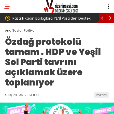
YENİ Parti’den Destek:
AV. Süzen “Meclis’e gelen Çerçeve
yız!’
Yasa Türkiye’de yeni bir başlangıç için
Ana Sayfa
›
Politika
Özdağ protokolü
umudumuzun fidesi olmuştur”
tamam . HDP ve Yeşil
Sol Parti tavrını
açıklamak üzere
toplanıyor
Giriş: 24-05-2023 11:41
Politika